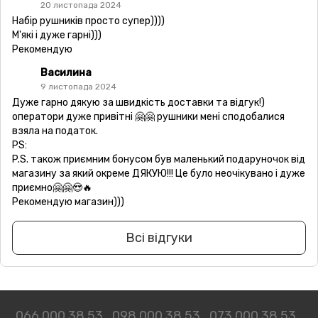
20 листопада 2024
Набір рушників просто супер))))
М'які і дуже гарні)))
Рекомендую
Василина
9 листопада 2024
Дуже гарно дякую за швидкість доставки та відгук!)
оператори дуже привітні 🤗🤗 рушники мені сподобалися
взяла на податок.
PS:
P.S. також приємним бонусом був маленький подаруночок від
магазину за який окреме ДЯКУЮ!!! Це було неочікувано і дуже
приємно🤗🤗😍🔥
Рекомендую магазин)))
Всі відгуки
066 000 38 53
098 000 38 53
073 000 38 53