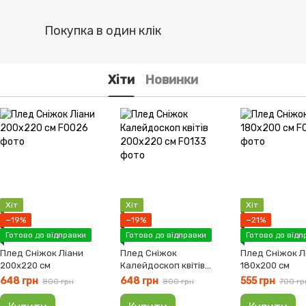
Покупка в один клік
Хіти
Новинки
Хіт
Хіт
Хіт
−19%
−19%
−21%
Готово до відправки
Готово до відправки
Готово до відп
Плед Сніжок Ліани
Плед Сніжок
Плед Сніжок Л
200x220 см
Калейдоскоп квітів
180x200 см
200х220 см
648 грн
648 грн
555 грн
800 грн
800 грн
700 гр