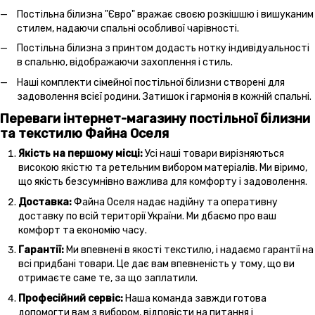
Постільна білизна "Євро" вражає своєю розкішшю і вишуканим
стилем, надаючи спальні особливої чарівності.
Постільна білизна з принтом додасть нотку індивідуальності
в спальню, відображаючи захоплення і стиль.
Наші комплекти сімейної постільної білизни створені для
задоволення всієї родини. Затишок і гармонія в кожній спальні.
Переваги інтернет-магазину постільної білизни
та текстилю Файна Оселя
Якість на першому місці:
Усі наші товари вирізняються
високою якістю та ретельним вибором матеріалів. Ми віримо,
що якість безсумнівно важлива для комфорту і задоволення.
Доставка:
Файна Оселя надає надійну та оперативну
доставку по всій території України. Ми дбаємо про ваш
комфорт та економію часу.
Гарантії:
Ми впевнені в якості текстилю, і надаємо гарантії на
всі придбані товари. Це дає вам впевненість у тому, що ви
отримаєте саме те, за що заплатили.
Професійний сервіс:
Наша команда завжди готова
допомогти вам з вибором, відповісти на питання і