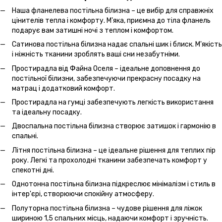
Наша фланелева постільна білизна – це вибір для справжніх
цінителів тепла і комфорту. М'яка, приємна до тіла фланель
подарує вам затишні ночі з теплом і комфортом.
Сатинова постільна білизна надає спальні шик і блиск. М'якість
і ніжність тканини зроблять ваші сни незабутніми.
Простирадла від Файна Оселя – ідеальне доповнення до
постільної білизни, забезпечуючи прекрасну посадку на
матрац і додатковий комфорт.
Простирадла на гумці забезпечують легкість використання
та ідеальну посадку.
Двоспальна постільна білизна створює затишок і гармонію в
спальні.
Літня постільна білизна – це ідеальне рішення для теплих пір
року. Легкі та прохолодні тканини забезпечать комфорт у
спекотні дні.
Однотонна постільна білизна підкреслює мінімалізм і стиль в
інтер'єрі, створюючи спокійну атмосферу.
Полуторна постільна білизна – чудове рішення для ліжок
шириною 1,5 спальних місць, надаючи комфорт і зручність.