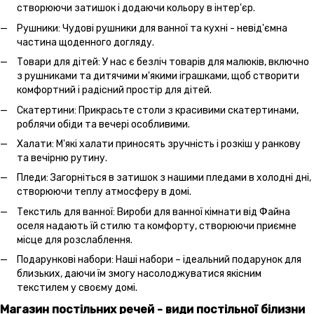
створюючи затишок і додаючи кольору в інтер'єр.
Рушники: Чудові рушники для ванної та кухні - невід'ємна
частина щоденного догляду.
Товари для дітей: У нас є безліч товарів для малюків, включно
з рушниками та дитячими м'якими іграшками, щоб створити
комфортний і радісний простір для дітей.
Скатертини: Прикрасьте столи з красивими скатертинами,
роблячи обіди та вечері особливими.
Халати: М'які халати приносять зручність і розкіш у ранкову
та вечірню рутину.
Пледи: Загорніться в затишок з нашими пледами в холодні дні,
створюючи теплу атмосферу в домі.
Текстиль для ванної: Вироби для ванної кімнати від Файна
оселя надають їй стилю та комфорту, створюючи приємне
місце для розслаблення.
Подарункові набори: Наші набори – ідеальний подарунок для
близьких, даючи їм змогу насолоджуватися якісним
текстилем у своєму домі.
Магазин постільних речей - види постільної білизни