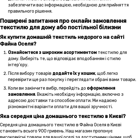
забезпечити вас інформацією, необхідною для прийняття
правильного рішення.
Поширені запитання про онлайн замовлення
текстилю для дому або постільної білизни
Як купити домашній текстиль недорого на сайті
Файна Оселя?
Ознайомтеся з широким асортиментом
текстилю для
дому. Виберіть те, що відповідає вподобанням і стилю
інтер'єру.
Після вибору товарів
додайте їх у кошик
, щоб легко
перевірити ще раз покупку і переглядати обрані вами товари.
Коли ви закінчите вибір, перейдіть до
оформлення
замовлення
. Вкажіть необхідну інформацію, включно з
адресою доставки та способом оплати. Ми надаємо
різноманітні варіанти оплати для вашої зручності.
Яка середня ціна домашнього текстилю в Києві?
Середня ціна домашнього текстилю в Файна Оселя в Києві
становить всього 900 гривень. Наш магазин пропонує
високоякісні товари для вашої оселі за доступними цінами, щоб