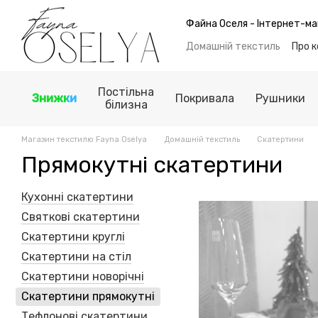
Перейти до основного контенту
Файна Оселя - Інтернет-ма
Домашній текстиль
Про 
Обмін та повернення
Б
Політика конфіденційнос
Постільна
Знижки
Покривала
Рушники
білизна
Магазин текстилю Fayna Oselya
Домашній текстиль
Скатертини
Прямокутні скатертини
Кухонні скатертини
Святкові скатертини
Скатертини круглі
Скатертини на стіл
Скатертини новорічні
Скатертини прямокутні
Тефлонові скатертини