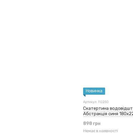
Новинка
Артикул: F0250
Скатертина водовідшт
Абстракція синя 180x2
898 грн
Немає в наявності