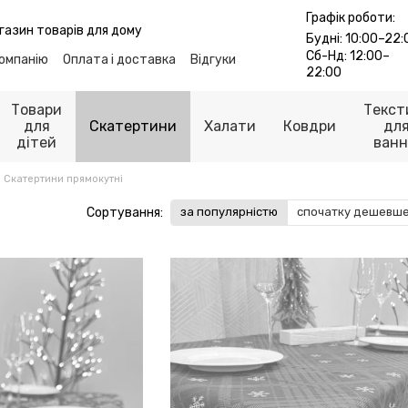
Графік роботи:
газин товарів для дому
Будні: 10:00–22:
Сб-Нд: 12:00–
компанію
Оплата і доставка
Відгуки
22:00
лог
Контакти
ті
Публічна оферта
Товари
Текст
для
Скатертини
Халати
Ковдри
дл
дітей
ванн
Скатертини прямокутні
Сортування:
за популярністю
спочатку дешевш