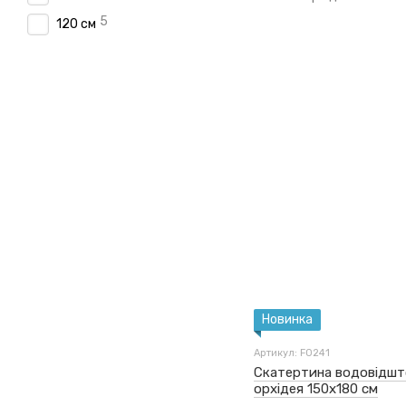
5
120 см
Новинка
Артикул: F0241
Скатертина водовідшт
орхідея 150x180 см