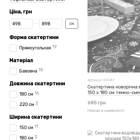
Ціна, грн
Від Ціна, грн
До Ціна, грн
ОК
Форма скатертини
19
Прямоугольная
Матеріал
19
Бавовна
Артикул: F0081
Довжина скатертини
Скатертина новорічна
150 x 180 см темно-син
16
180 см
685 грн
3
220 см
Немає в наявності
Ширина скатертини
11
150 см
3
180 см