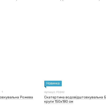
Новинка
1
Артикул: F0242
овхувальна Рожева
Скатертина водовідштовхувальна Б
круги 150x180 см