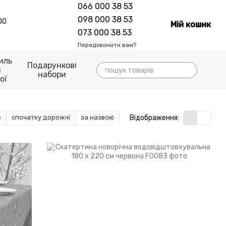
066 000 38 53
098 000 38 53
00
Мій кошик
073 000 38 53
Передзвонити вам?
иль
Подарункові
я
набори
ої
Відображення:
е
спочатку дорожчі
за назвою