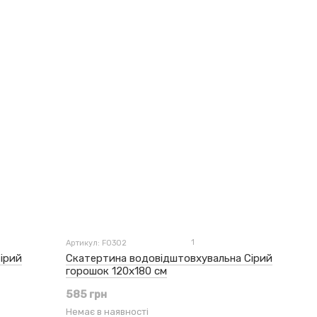
1
Артикул: F0302
ірий
Скатертина водовідштовхувальна Сірий
горошок 120x180 см
585 грн
Немає в наявності