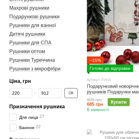
Махрові рушники
Подарункові рушники
Рушники для ванної
Дитячі рушники
Рушники для СПА
Рушники оптом
Рушники Туреччина
−15%
Готово до відправки
Рушники з мікрофібри
Артикул: F0410
Ціна, грн
Подарунковий новорічни
Від Ціна, грн
До Ціна, грн
рушників Подарунки ма
ОК
805 грн
Купити
685 грн
Призначення рушника
В наявності
27
Для лица
22
Банное