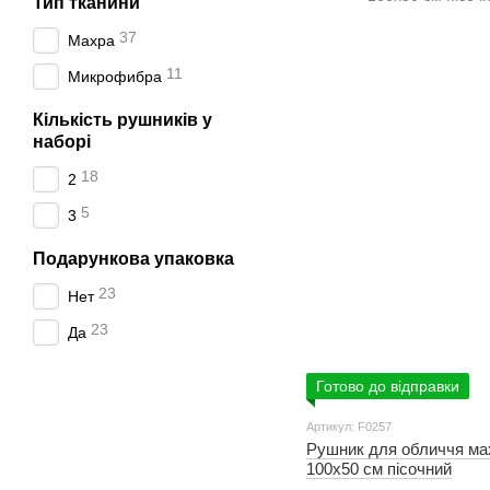
Тип тканини
37
Махра
11
Микрофибра
Кількість рушників у
наборі
18
2
5
3
Подарункова упаковка
23
Нет
23
Да
Готово до відправки
Артикул: F0257
Рушник для обличчя ма
100х50 см пісочний