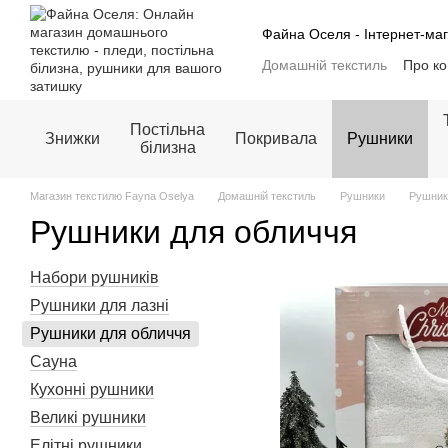
Перейти до основного контенту
Файна Оселя - Інтернет-маг
Домашній текстиль
Про к
Обмін та повернення
Б
Публічна оферта
Постільна
Знижки
Покривала
Рушники
білизна
Магазин текстилю Fayna Oselya
Домашній текстиль
Рушники
Рушник
Рушники для обличчя
Набори рушників
Рушники для лазні
Рушники для обличчя
Сауна
Кухонні рушники
Великі рушники
Елітні рушники