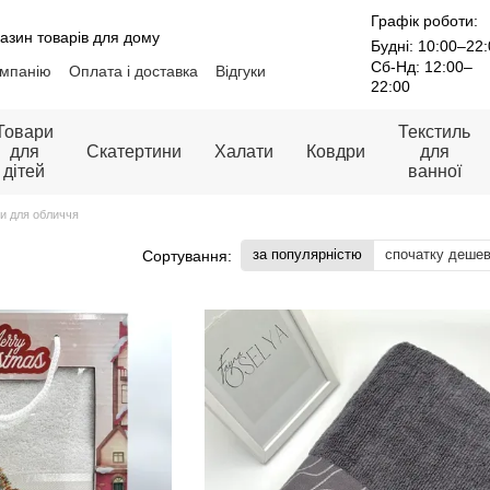
Графік роботи:
азин товарів для дому
Будні: 10:00–22
Сб-Нд: 12:00–
омпанію
Оплата і доставка
Відгуки
22:00
лог
Контакти
Політика конфіденційності
Товари
Текстиль
для
Скатертини
Халати
Ковдри
для
дітей
ванної
и для обличчя
за популярністю
спочатку деше
Сортування: