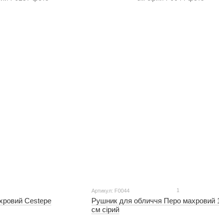
1
Артикул: F0044
хровий Cestepe
Рушник для обличчя Перо махровий 
см сірий