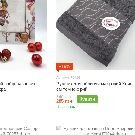
−16%
Артикул: F0426
й набір лазневих
Рушник для обличчя махровий Хвилі
хра
см темно-сірий
340 грн
Купити
285 грн
В наявності