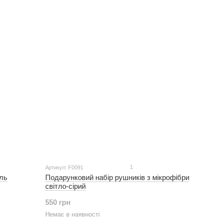
1
Артикул: F0091
ль
Подарунковий набір рушників з мікрофібри
світло-сірий
550 грн
Немає в наявності