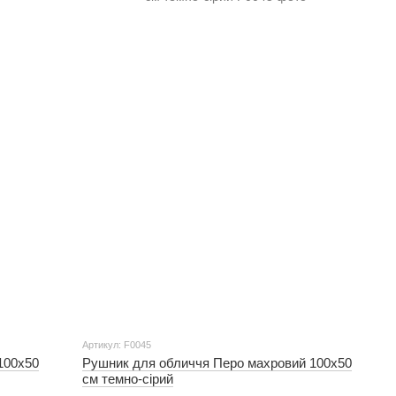
Артикул: F0045
100х50
Рушник для обличчя Перо махровий 100х50
см темно-сірий