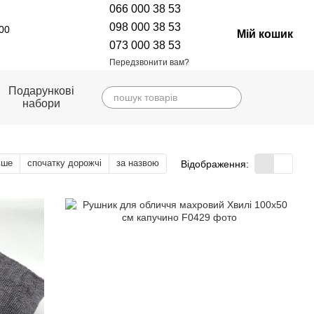
066 000 38 53
098 000 38 53
:00
Мій кошик
073 000 38 53
Передзвонити вам?
Подарункові
набори
вше
спочатку дорожчі
за назвою
Відображення: