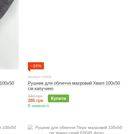
−16%
Артикул: F0429
 100х50
Рушник для обличчя махровий Хвилі 100х50
см капучино
340 грн
Купити
285 грн
В наявності