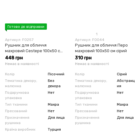
Готово до відправки
1
Артикул: F0257
Артикул: F0044
Рушник для обличчя
Рушник для обличчя Перо
махровий Cestepe 100х50 см
махровий 100х50 см сірий
пісочний
448 грн
310 грн
Немає в наявності
Немає в наявності
Колір
Пісочний
Колір
Сірий
Тематика декору,
Без
Тематика декору,
Абстракц
малюнка
декора
малюнка
ия
Подарункова
Нет
Подарункова
Нет
упаковка
упаковка
Тип тканини
Махра
Тип тканини
Махра
Пресований
Нет
Пресований
Нет
Призначення
Для лица
Призначення
Для лица
рушника
рушника
Країна виробник
Турция