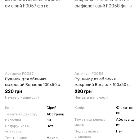
Артикул: F0057
Артикул: F0058
Рушник для обличчя
Рушник для обличчя
махровий Вензель 100х50 см
махровий Вензель 100х50 см
сірий
фіолетовий
220 грн
220 грн
Немає в наявності
Немає в наявності
Колір
Сірий
Колір
Фіолетов
ий
Тематика декору,
Абстракц
малюнка
ия
Тематика декору,
Абстракц
малюнка
ия
Подарункова
Нет
упаковка
Подарункова
Нет
упаковка
Тип тканини
Махра