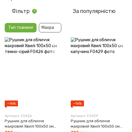
Фільтр
За популярністю
1
Тип тканини
Махра
−16%
−16%
Артикул: F0426
Артикул: F0429
Рушник для обличчя
Рушник для обличчя
махровий Хвилі 100х50 см
махровий Хвилі 100х50 см
темно-сірий
капучино