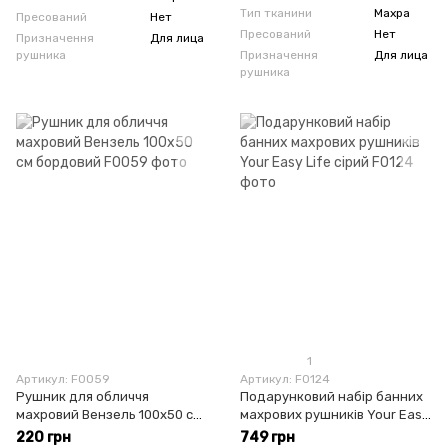
Тип тканини
Махра
Пресований
Нет
Пресований
Нет
Призначення
Для лица
рушника
Призначення
Для лица
рушника
1
Артикул: F0059
Артикул: F0124
Рушник для обличчя
Подарунковий набір банних
махровий Вензель 100х50 см
махрових рушників Your Easy
бордовий
Life сірий
220 грн
749 грн