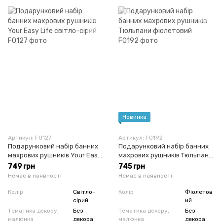
Новинка
Артикул: F0127
Артикул: F0192
Подарунковий набір банних
Подарунковий набір банних
махрових рушників Your Easy
махрових рушників Тюльпани
Life світло-сірий
фіолетовий
749 грн
745 грн
Немає в наявності
Немає в наявності
Колір
Світло-
Колір
Фіолетов
сірий
ий
Тематика декору,
Без
Тематика декору,
Без
малюнка
декора
малюнка
декора