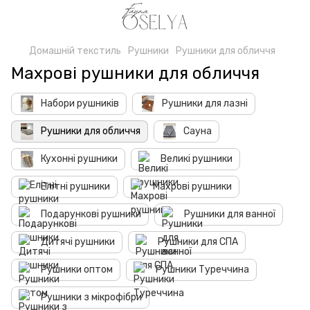
Домашній текстиль
Рушники
Рушники для обличчя
Махрові рушники для обличчя
Набори рушників
Рушники для лазні
Рушники для обличчя
Сауна
Кухонні рушники
Великі рушники
Елітні рушники
Махрові рушники
Подарункові рушники
Рушники для ванної
Дитячі рушники
Рушники для СПА
Рушники оптом
Рушники Туреччина
Рушники з мікрофібри