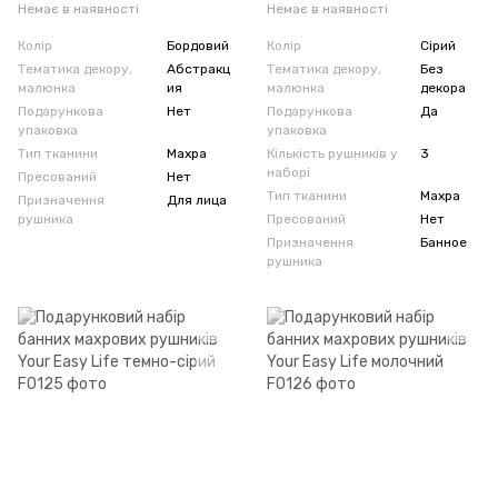
Немає в наявності
Немає в наявності
Колір
Бордовий
Колір
Сірий
Тематика декору,
Абстракц
Тематика декору,
Без
малюнка
ия
малюнка
декора
Подарункова
Нет
Подарункова
Да
упаковка
упаковка
Тип тканини
Махра
Кількість рушників у
3
наборі
Пресований
Нет
Тип тканини
Махра
Призначення
Для лица
рушника
Пресований
Нет
Призначення
Банное
рушника