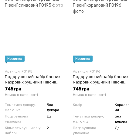
Новинка
Новинка
Артикул: F0195
Артикул: F0196
Подарунковий набір банних
Подарунковий набір банних
махрових рушників Півонії
махрових рушників Півонії
сливовий
кораловий
745 грн
745 грн
Немає в наявності
Немає в наявності
Тематика декору,
Без
Колір
Коралов
малюнка
декора
ий
Подарункова
Да
Тематика декору,
Без
упаковка
малюнка
декора
Кількість рушників у
2
Подарункова
Да
наборі
упаковка