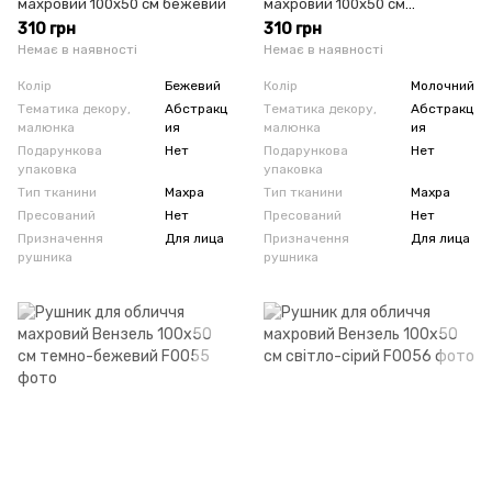
махровий 100х50 см бежевий
махровий 100х50 см
перлинний
310 грн
310 грн
Немає в наявності
Немає в наявності
Колір
Бежевий
Колір
Молочний
Тематика декору,
Абстракц
Тематика декору,
Абстракц
малюнка
ия
малюнка
ия
Подарункова
Нет
Подарункова
Нет
упаковка
упаковка
Тип тканини
Махра
Тип тканини
Махра
Пресований
Нет
Пресований
Нет
Призначення
Для лица
Призначення
Для лица
рушника
рушника