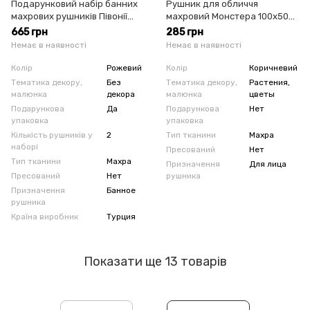
Подарунковий набір банних
Рушник для обличчя
махрових рушників Півонії
махровий Монстера 100х50
рожевий
см коричневий
665 грн
285 грн
Немає в наявності
Немає в наявності
Колір
Рожевий
Колір
Коричневий
Тематика декору,
Без
Тематика декору,
Растения,
малюнка
декора
малюнка
цветы
Подарункова
Да
Подарункова
Нет
упаковка
упаковка
Кількість рушників у
2
Тип тканини
Махра
наборі
Пресований
Нет
Тип тканини
Махра
Призначення
Для лица
Пресований
Нет
рушника
Призначення
Банное
рушника
Країна виробник
Турция
Показати ще 13 товарів