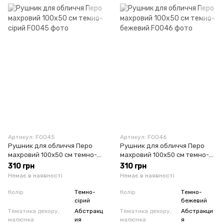
Артикул: F0045
Артикул: F0046
Рушник для обличчя Перо
Рушник для обличчя Перо
махровий 100х50 см темно-
махровий 100х50 см темно-
сірий
бежевий
310 грн
310 грн
Немає в наявності
Немає в наявності
Колір
Темно-
Колір
Темно-
сірий
бежевий
Тематика декору,
Абстракц
Тематика декору,
Абстракци
малюнка
ия
малюнка
я