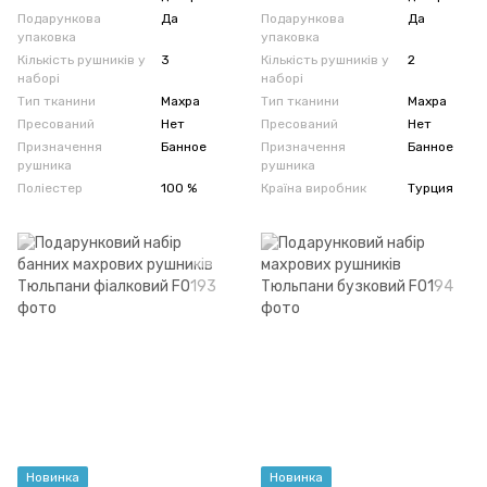
Подарункова
Да
Подарункова
Да
упаковка
упаковка
Кількість рушників у
3
Кількість рушників у
2
наборі
наборі
Тип тканини
Махра
Тип тканини
Махра
Пресований
Нет
Пресований
Нет
Призначення
Банное
Призначення
Банное
рушника
рушника
Поліестер
100 %
Країна виробник
Турция
Новинка
Новинка