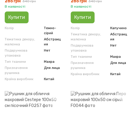
285 грн
285 грн
340 грн
340 грн
В наявності
В наявності
Купити
Купити
Колір
Темно-
Колір
Капучино
сірий
Тематика декору,
Абстракц
Тематика декору,
Абстракц
малюнка
ия
малюнка
ия
Подарункова
Нет
Подарункова
Нет
упаковка
упаковка
Тип тканини
Махра
Тип тканини
Махра
Призначення
Для лица
Призначення
Для лица
рушника
рушника
Країна виробник
Китай
Країна виробник
Китай