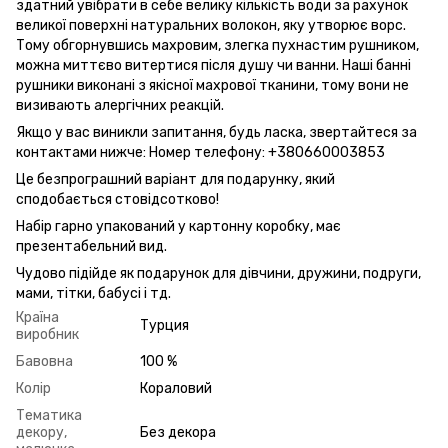
здатний увібрати в себе велику кількість води за рахунок
великої поверхні натуральних волокон, яку утворює ворс.
Тому обгорнувшись махровим, злегка пухнастим рушником,
можна миттєво витертися після душу чи ванни. Наші банні
рушники виконані з якісної махрової тканини, тому вони не
визивають алергічних реакцій.
Якщо у вас виникли запитання, будь ласка, звертайтеся за
контактами нижче: Номер телефону: +380660003853
Це безпрограшний варіант для подарунку, який
сподобається стовідсотково!
Набір гарно упакований у картонну коробку, має
презентабельний вид.
Чудово підійде як подарунок для дівчини, дружини, подруги,
мами, тітки, бабусі і тд.
Країна
Турция
виробник
Бавовна
100 %
Колір
Кораловий
Тематика
декору,
Без декора