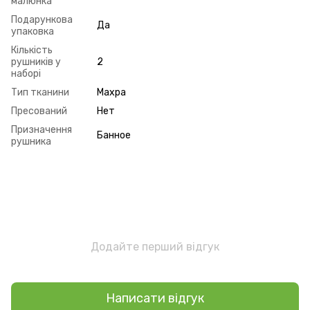
малюнка
Подарункова
Да
упаковка
Кількість
рушників у
2
наборі
Тип тканини
Махра
Пресований
Нет
Призначення
Банное
рушника
Додайте перший відгук
Написати відгук