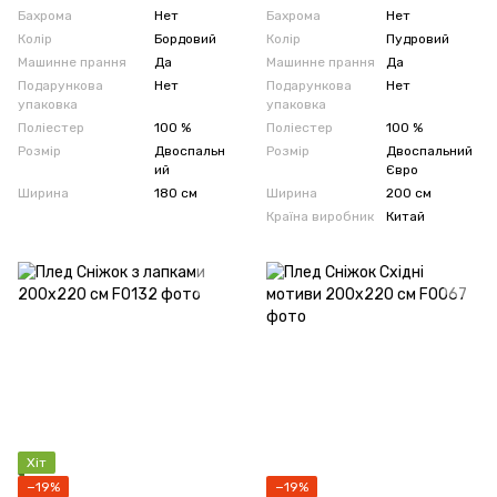
Бахрома
Нет
Бахрома
Нет
Колір
Бордовий
Колір
Пудровий
Машинне прання
Да
Машинне прання
Да
Подарункова
Нет
Подарункова
Нет
упаковка
упаковка
Поліестер
100 %
Поліестер
100 %
Розмір
Двоспальн
Розмір
Двоспальний
ий
Євро
Ширина
180 см
Ширина
200 см
Країна виробник
Китай
Хіт
−19%
−19%