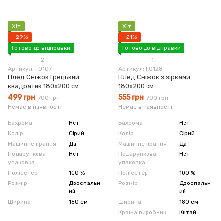
Хіт
Хіт
−29%
−21%
Готово до відправки
Готово до відправки
2
1
Артикул: F0107
Артикул: F0128
Плед Сніжок Грецький
Плед Сніжок з зірками
квадратик 180х200 см
180x200 см
499 грн
555 грн
700 грн
700 грн
Немає в наявності
Немає в наявності
Бахрома
Нет
Бахрома
Нет
Колір
Сірий
Колір
Сірий
Машинне прання
Да
Машинне прання
Да
Подарункова
Нет
Подарункова
Нет
упаковка
упаковка
Поліестер
100 %
Поліестер
100 %
Розмір
Двоспальн
Розмір
Двоспальн
ий
ий
Ширина
180 см
Ширина
180 см
Країна виробник
Китай