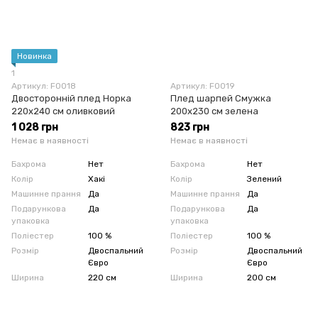
Новинка
1
Артикул: F0018
Артикул: F0019
Двосторонній плед Норка
Плед шарпей Смужка
220x240 см оливковий
200x230 см зелена
1 028 грн
823 грн
Немає в наявності
Немає в наявності
Бахрома
Нет
Бахрома
Нет
Колір
Хакі
Колір
Зелений
Машинне прання
Да
Машинне прання
Да
Подарункова
Да
Подарункова
Да
упаковка
упаковка
Поліестер
100 %
Поліестер
100 %
Розмір
Двоспальний
Розмір
Двоспальний
Євро
Євро
Ширина
220 см
Ширина
200 см