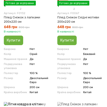
Готово до відправки
Готово до відправки
2
2
Артикул: F0132
Артикул: F0067
Плед Сніжок з лапками
Плед Сніжок Східні мотиви
200х220 см
200х220 см
648 грн
648 грн
800 грн
800 грн
В наявності
В наявності
Купити
Купити
Бахрома
Нет
Бахрома
Нет
Колір
Сірий
Колір
Бежевий
Машинне прання
Да
Машинне прання
Да
Подарункова
Нет
Подарункова
Нет
упаковка
упаковка
Поліестер
100 %
Поліестер
100 %
Розмір
Двоспальний
Розмір
Двоспальний
Євро
Євро
Ширина
200 см
Ширина
200 см
Країна виробник
Китай
Країна виробник
Китай