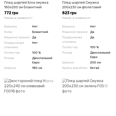
Плед шарпей Біла смужка
Плед шарпей Смужка
180x200 см блакитний
200x230 см фіолетовий
772 грн
823 грн
Немає в наявності
Немає в наявності
Бахрома
Нет
Бахрома
Нет
Колір
Блакитний
Машинне прання
Да
Машинне прання
Да
Подарункова
Да
упаковка
Подарункова
Нет
упаковка
Поліестер
100 %
Поліестер
100 %
Розмір
Двоспальний
Євро
Розмір
Двоспальний
Євро
Ширина
200 см
Ширина
180 см
Країна виробник
Китай