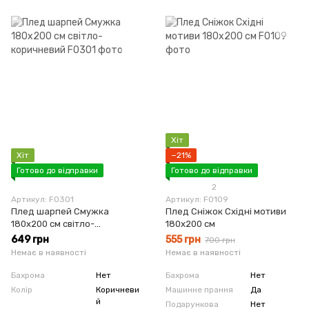
Хіт
Хіт
−21%
Готово до відправки
Готово до відправки
2
Артикул: F0301
Артикул: F0109
Плед шарпей Смужка
Плед Сніжок Східні мотиви
180х200 см світло-
180х200 см
коричневий
649 грн
555 грн
700 грн
Немає в наявності
Немає в наявності
Бахрома
Нет
Бахрома
Нет
Колір
Коричневи
Машинне прання
Да
й
Подарункова
Нет