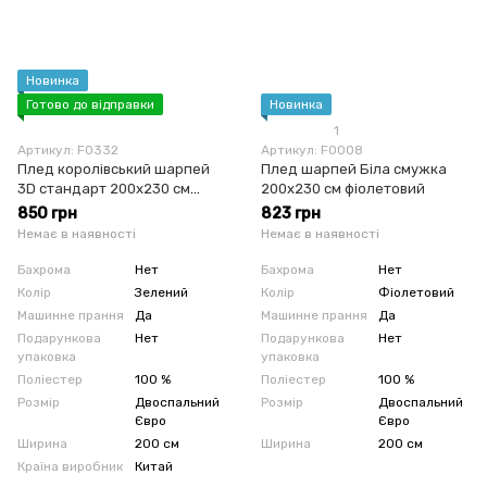
Новинка
Готово до відправки
Новинка
1
Артикул: F0332
Артикул: F0008
Плед королівський шарпей
Плед шарпей Біла смужка
3D стандарт 200x230 см
200x230 см фіолетовий
зелений
850 грн
823 грн
Немає в наявності
Немає в наявності
Бахрома
Нет
Бахрома
Нет
Колір
Зелений
Колір
Фіолетовий
Машинне прання
Да
Машинне прання
Да
Подарункова
Нет
Подарункова
Нет
упаковка
упаковка
Поліестер
100 %
Поліестер
100 %
Розмір
Двоспальний
Розмір
Двоспальний
Євро
Євро
Ширина
200 см
Ширина
200 см
Країна виробник
Китай