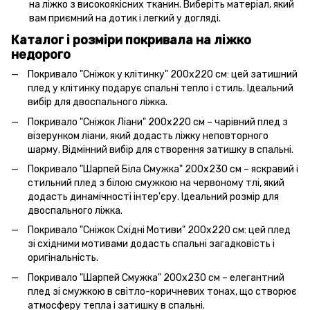
на ліжко з високоякісних тканин. Виберіть матеріал, який
вам приємний на дотик і легкий у догляді.
Каталог і розміри покривала на ліжко
недорого
Покривало "Сніжок у клітинку" 200x220 см: цей затишний
плед у клітинку подарує спальні тепло і стиль. Ідеальний
вибір для двоспального ліжка.
Покривало "Сніжок Ліани" 200x220 см – чарівний плед з
візерунком ліани, який додасть ліжку неповторного
шарму. Відмінний вибір для створення затишку в спальні.
Покривало "Шарпей Біла Смужка" 200x230 см – яскравий і
стильний плед з білою смужкою на червоному тлі, який
додасть динамічності інтер'єру. Ідеальний розмір для
двоспального ліжка.
Покривало "Сніжок Східні Мотиви" 200x220 см: цей плед
зі східними мотивами додасть спальні загадковість і
оригінальність.
Покривало "Шарпей Смужка" 200x230 см – елегантний
плед зі смужкою в світло-коричневих тонах, що створює
атмосферу тепла і затишку в спальні.