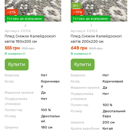
Хіт
−21%
−19%
Готово до відправки
Готово до відправки
2
1
Артикул: F0114
Артикул: F0133
Плед Сніжок Калейдоскоп
Плед Сніжок Калейдоскоп
квітів 180х200 см
квітів 200х220 см
555 грн
648 грн
700 грн
800 грн
В наявності
В наявності
Купити
Купити
Бахрома
Нет
Бахрома
Нет
Колір
Коричневи
Колір
Коричневий
й
Машинне прання
Да
Машинне прання
Да
Подарункова
Нет
Подарункова
Нет
упаковка
упаковка
Поліестер
100 %
Поліестер
100 %
Розмір
Двоспальний
Розмір
Двоспальн
Євро
ий
Ширина
200 см
Ширина
180 см
Країна виробник
Китай