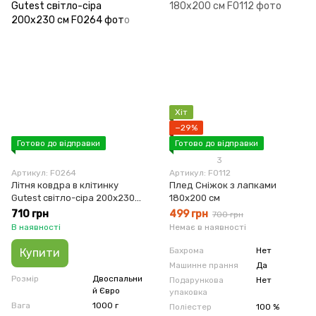
Хіт
−29%
Готово до відправки
Готово до відправки
3
Артикул: F0264
Артикул: F0112
Літня ковдра в клітинку
Плед Сніжок з лапками
Gutest світло-сіра 200х230
180х200 см
см
710 грн
499 грн
700 грн
В наявності
Немає в наявності
Бахрома
Нет
Купити
Машинне прання
Да
Розмір
Двоспальни
Подарункова
Нет
й Євро
упаковка
Вага
1000 г
Поліестер
100 %