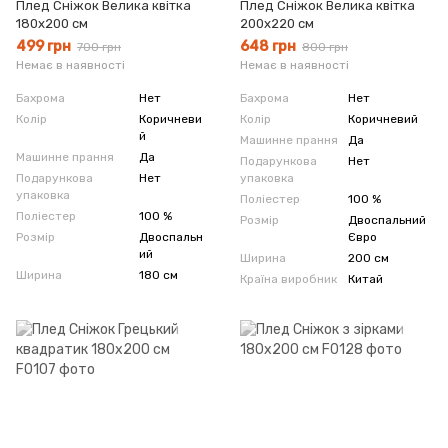
Плед Сніжок Велика квітка
Плед Сніжок Велика квітка
180х200 см
200х220 см
499 грн
648 грн
700 грн
800 грн
Немає в наявності
Немає в наявності
Бахрома
Нет
Бахрома
Нет
Колір
Коричневи
Колір
Коричневий
й
Машинне прання
Да
Машинне прання
Да
Подарункова
Нет
Подарункова
Нет
упаковка
упаковка
Поліестер
100 %
Поліестер
100 %
Розмір
Двоспальний
Розмір
Двоспальн
Євро
ий
Ширина
200 см
Ширина
180 см
Країна виробник
Китай