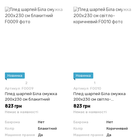
Новинка
Новинка
2
1
Артикул: F0009
Артикул: F0010
Плед шарпей Біла смужка
Плед шарпей Біла смужка
200x230 см блакитний
200x230 см світло-
коричневий
823 грн
823 грн
Немає в наявності
Немає в наявності
Бахрома
Нет
Бахрома
Нет
Колір
Блакитний
Колір
Коричневий
Машинне прання
Да
Машинне прання
Да