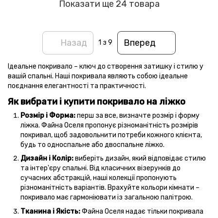
Показати ще 24 товара
Назад
Вперед
1
з 9
Ідеальне покривало – ключ до створення затишку і стилю у
вашій спальні. Наші покривала являють собою ідеальне
поєднання елегантності та практичності.
Як вибрати і купити покривало на ліжко
Розмір і Форма:
перш за все, визначте розмір і форму
ліжка. Файна Оселя пропонує різноманітність розмірів
покривал, щоб задовольнити потреби кожного клієнта,
будь то односпальне або двоспальне ліжко.
Дизайн і Колір:
виберіть дизайн, який відповідає стилю
та інтер'єру спальні. Від класичних візерунків до
сучасних абстракцій, наші колекції пропонують
різноманітність варіантів. Врахуйте кольори кімнати –
покривало має гармоніювати із загальною палітрою.
Тканина і Якість:
Файна Оселя надає тільки покривала