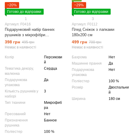
−20%
−29%
Готово до відправки
Готово до відправки
1
3
Артикул: F0416
Артикул: F0112
Подарунковий набір банних
Плед Сніжок з лапками
рушників з мікрофібри
180х200 см
Сердечки персиковий
398 грн
499 грн
495 грн
700 грн
Немає в наявності
Немає в наявності
Колір
Персикови
Бахрома
Нет
й
Машинне прання
Да
Тематика декору,
Сердца
Подарункова
Нет
малюнка
упаковка
Подарункова
Да
Поліестер
100 %
упаковка
Розмір
Двоспальни
Кількість рушників у
3
й
наборі
Ширина
180 см
Тип тканини
Микрофиб
ра
Пресований
Нет
Призначення
Банное
рушника
Поліестер
100 %