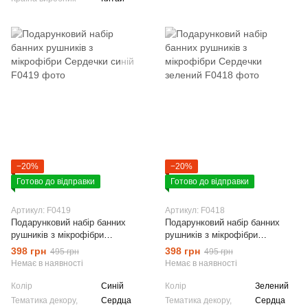
−20%
−20%
Готово до відправки
Готово до відправки
Артикул: F0419
Артикул: F0418
Подарунковий набір банних
Подарунковий набір банних
рушників з мікрофібри
рушників з мікрофібри
Сердечки синій
Сердечки зелений
398 грн
398 грн
495 грн
495 грн
Немає в наявності
Немає в наявності
Колір
Синій
Колір
Зелений
Тематика декору,
Сердца
Тематика декору,
Сердца