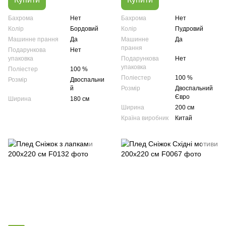
Бахрома
Нет
Бахрома
Нет
Колір
Бордовий
Колір
Пудровий
Машинне прання
Да
Машинне
Да
прання
Подарункова
Нет
упаковка
Подарункова
Нет
упаковка
Поліестер
100 %
Поліестер
100 %
Розмір
Двоспальни
й
Розмір
Двоспальний
Євро
Ширина
180 см
Ширина
200 см
Країна виробник
Китай