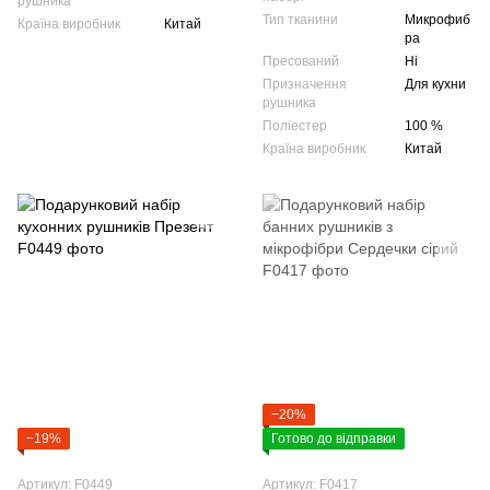
рушника
Тип тканини
Микрофиб
Країна виробник
Китай
ра
Пресований
Ні
Призначення
Для кухни
рушника
Поліестер
100 %
Країна виробник
Китай
−20%
−19%
Готово до відправки
Артикул: F0449
Артикул: F0417