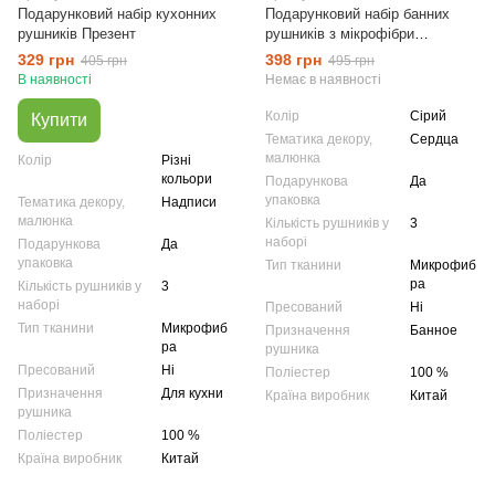
Подарунковий набір кухонних
Подарунковий набір банних
рушників Презент
рушників з мікрофібри
Сердечки сірий
329 грн
398 грн
405 грн
495 грн
В наявності
Немає в наявності
Колір
Сірий
Купити
Тематика декору,
Сердца
малюнка
Колір
Різні
кольори
Подарункова
Да
упаковка
Тематика декору,
Надписи
малюнка
Кількість рушників у
3
наборі
Подарункова
Да
упаковка
Тип тканини
Микрофиб
ра
Кількість рушників у
3
наборі
Пресований
Ні
Тип тканини
Микрофиб
Призначення
Банное
ра
рушника
Пресований
Ні
Поліестер
100 %
Призначення
Для кухни
Країна виробник
Китай
рушника
Поліестер
100 %
Країна виробник
Китай