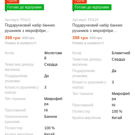
−20%
−20%
Готово до відправки
Готово до відправки
Артикул: F0421
Артикул: F0420
Подарунковий набір банних
Подарунковий набір банних
рушників з мікрофібри
рушників з мікрофібри
Сердечки фіолетовий
Сердечки блакитний
398 грн
398 грн
495 грн
495 грн
Немає в наявності
Немає в наявності
Колір
Фіолетови
Колір
Блакитний
й
Тематика декору,
Сердца
Тематика декору,
Сердца
малюнка
малюнка
Подарункова
Да
Подарункова
Да
упаковка
упаковка
Кількість рушників у
3
Кількість рушників у
3
наборі
наборі
Тип тканини
Микрофиб
Тип тканини
Микрофиб
ра
ра
Пресований
Ні
Пресований
Ні
Поліестер
100 %
Призначення
Банное
Країна виробник
Китай
рушника
Поліестер
100 %
Країна виробник
Китай