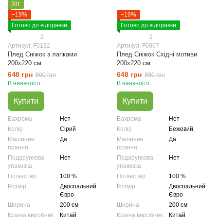
Хіт
−19%
−19%
Готово до відправки
Готово до відправки
2
2
Артикул: F0132
Артикул: F0067
Плед Сніжок з лапками
Плед Сніжок Східні мотиви
200х220 см
200х220 см
648 грн
648 грн
800 грн
800 грн
В наявності
В наявності
Купити
Купити
Бахрома
Нет
Бахрома
Нет
Колір
Сірий
Колір
Бежевий
Машинне
Да
Машинне
Да
прання
прання
Подарункова
Нет
Подарункова
Нет
упаковка
упаковка
Поліестер
100 %
Поліестер
100 %
Розмір
Двоспальний
Розмір
Двоспальний
Євро
Євро
Ширина
200 см
Ширина
200 см
Країна виробник
Китай
Країна виробник
Китай