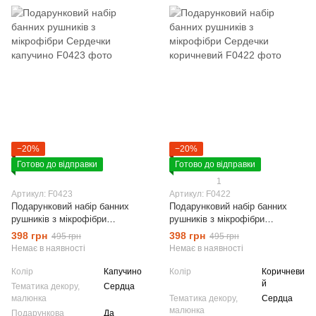
−20%
−20%
Готово до відправки
Готово до відправки
1
Артикул: F0423
Артикул: F0422
Подарунковий набір банних
Подарунковий набір банних
рушників з мікрофібри
рушників з мікрофібри
Сердечки капучино
Сердечки коричневий
398 грн
398 грн
495 грн
495 грн
Немає в наявності
Немає в наявності
Колір
Капучино
Колір
Коричневи
й
Тематика декору,
Сердца
малюнка
Тематика декору,
Сердца
малюнка
Подарункова
Да