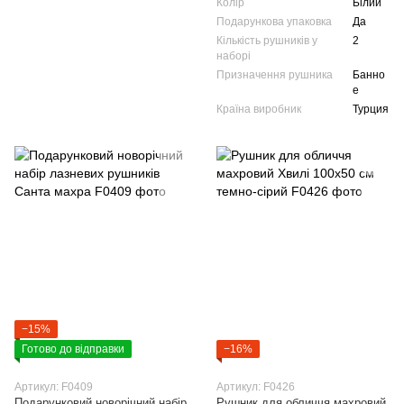
Колір
Білий
Подарункова упаковка
Да
Кількість рушників у
2
наборі
Призначення рушника
Банно
е
Країна виробник
Турция
−15%
Готово до відправки
−16%
Артикул: F0409
Артикул: F0426
Подарунковий новорічний набір
Рушник для обличчя махровий