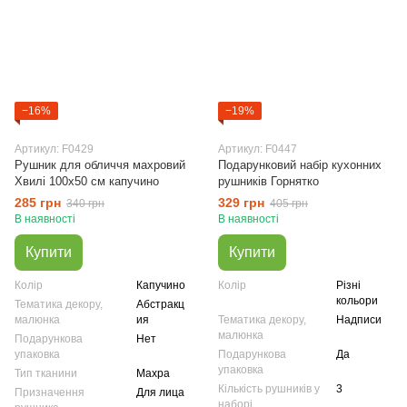
−16%
−19%
Артикул: F0429
Артикул: F0447
Рушник для обличчя махровий
Подарунковий набір кухонних
Хвилі 100х50 см капучино
рушників Горнятко
285 грн
329 грн
340 грн
405 грн
В наявності
В наявності
Купити
Купити
Колір
Капучино
Колір
Різні
кольори
Тематика декору,
Абстракц
малюнка
ия
Тематика декору,
Надписи
малюнка
Подарункова
Нет
упаковка
Подарункова
Да
упаковка
Тип тканини
Махра
Кількість рушників у
3
Призначення
Для лица
наборі