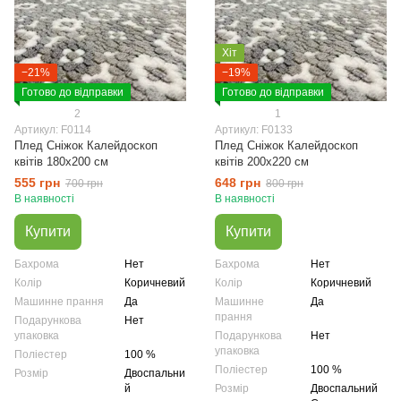
Хіт
−21%
−19%
Готово до відправки
Готово до відправки
2
1
Артикул: F0114
Артикул: F0133
Плед Сніжок Калейдоскоп
Плед Сніжок Калейдоскоп
квітів 180х200 см
квітів 200х220 см
555 грн
648 грн
700 грн
800 грн
В наявності
В наявності
Купити
Купити
Бахрома
Нет
Бахрома
Нет
Колір
Коричневий
Колір
Коричневий
Машинне прання
Да
Машинне
Да
прання
Подарункова
Нет
упаковка
Подарункова
Нет
упаковка
Поліестер
100 %
Поліестер
100 %
Розмір
Двоспальни
й
Розмір
Двоспальний