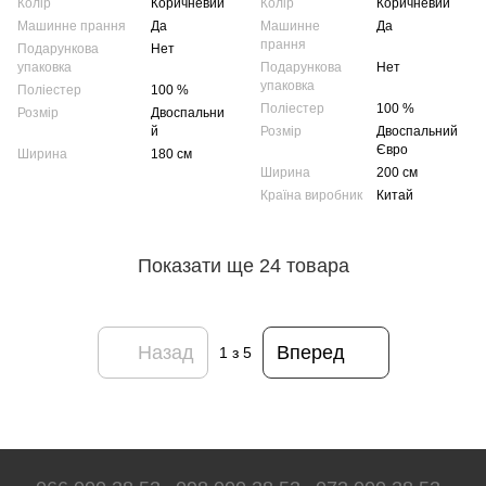
Колір
Коричневий
Колір
Коричневий
Машинне прання
Да
Машинне
Да
прання
Подарункова
Нет
упаковка
Подарункова
Нет
упаковка
Поліестер
100 %
Поліестер
100 %
Розмір
Двоспальни
й
Розмір
Двоспальний
Євро
Ширина
180 см
Ширина
200 см
Країна виробник
Китай
Показати ще 24 товара
Назад
Вперед
1
з 5