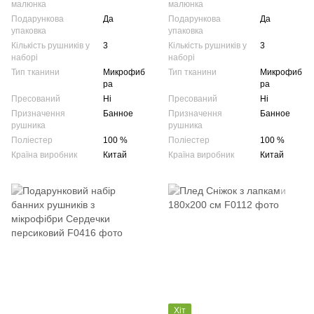
малюнка
малюнка
Подарункова
Да
Подарункова
Да
упаковка
упаковка
Кількість рушників у
3
Кількість рушників у
3
наборі
наборі
Тип тканини
Микрофиб
Тип тканини
Микрофиб
ра
ра
Пресований
Ні
Пресований
Ні
Призначення
Банное
Призначення
Банное
рушника
рушника
Поліестер
100 %
Поліестер
100 %
Країна виробник
Китай
Країна виробник
Китай
Хіт