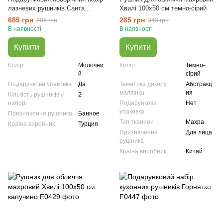
лазневих рушників Санта
Хвилі 100х50 см темно-сірий
махра
685 грн
285 грн
805 грн
340 грн
В наявності
В наявності
Купити
Купити
Колір
Молочни
Колір
Темно-
й
сірий
Подарункова упаковка
Да
Тематика декору,
Абстракц
малюнка
ия
Кількість рушників у
2
наборі
Подарункова
Нет
упаковка
Призначення рушника
Банное
Тип тканини
Махра
Країна виробник
Турция
Призначення
Для лица
рушника
Країна виробник
Китай