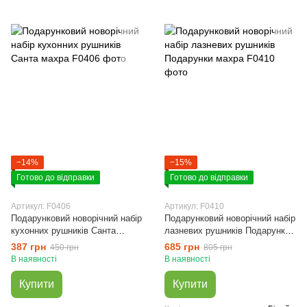
−14%
−15%
Готово до відправки
Готово до відправки
Артикул: F0406
Артикул: F0410
Подарунковий новорічний набір
Подарунковий новорічний набір
кухонних рушників Санта
лазневих рушників Подарунки
махра
махра
387 грн
685 грн
450 грн
805 грн
В наявності
В наявності
Купити
Купити