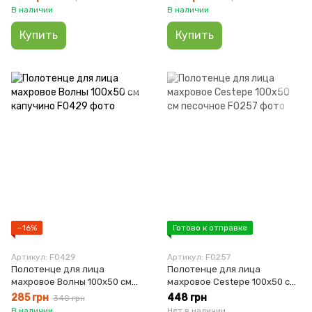
В наличии
В наличии
Купить
Купить
−16%
Готово к отправке
Артикул: F0429
Артикул: F0257
Полотенце для лица
Полотенце для лица
махровое Волны 100х50 см
махровое Cestepe 100х50 см
капучино
песочное
285 грн
448 грн
340 грн
В наличии
Нет в наличии