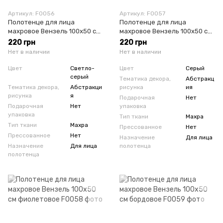
Артикул: F0056
Артикул: F0057
Полотенце для лица
Полотенце для лица
махровое Вензель 100х50 см
махровое Вензель 100х50 см
светло-серое
серое
220 грн
220 грн
Нет в наличии
Нет в наличии
Цвет
Светло-
Цвет
Серый
серый
Тематика декора,
Абстракц
Тематика декора,
Абстракци
рисунка
ия
рисунка
я
Подарочная
Нет
Подарочная
Нет
упаковка
упаковка
Тип ткани
Махра
Тип ткани
Махра
Прессованное
Нет
Прессованное
Нет
Назначение
Для лица
Назначение
Для лица
полотенца
полотенца