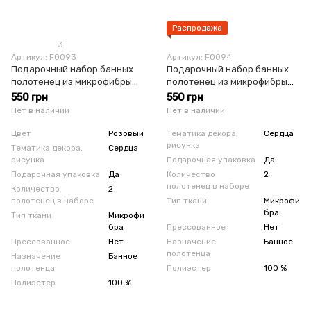
Распродажа
3
Артикул: F0093
Артикул: F0094
Подарочный набор банных
Подарочный набор банных
полотенец из микрофибры
полотенец из микрофибры
розовый
персиковый
550 грн
550 грн
Нет в наличии
Нет в наличии
Цвет
Розовый
Тематика декора,
Сердца
рисунка
Тематика декора,
Сердца
рисунка
Подарочная упаковка
Да
Подарочная упаковка
Да
Количество
2
полотенец в наборе
Количество
2
полотенец в наборе
Тип ткани
Микрофи
бра
Тип ткани
Микрофи
бра
Прессованное
Нет
Прессованное
Нет
Назначение
Банное
полотенца
Назначение
Банное
полотенца
Полиэстер
100 %
Полиэстер
100 %