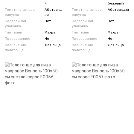
й
бежевый
Тематика декора,
Абстракц
Тематика декора,
Абстракция
рисунка
ия
рисунка
Подарочная
Нет
Подарочная
Нет
упаковка
упаковка
Тип ткани
Махра
Тип ткани
Махра
Прессованное
Нет
Прессованное
Нет
Назначение
Для лица
Назначение
Для лица
полотенца
полотенца