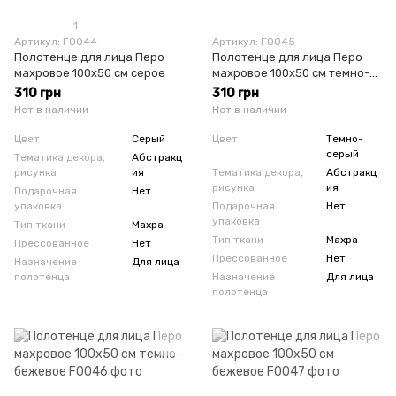
1
Артикул: F0044
Артикул: F0045
Полотенце для лица Перо
Полотенце для лица Перо
махровое 100х50 см серое
махровое 100х50 см темно-
серое
310 грн
310 грн
Нет в наличии
Нет в наличии
Цвет
Серый
Цвет
Темно-
серый
Тематика декора,
Абстракц
рисунка
ия
Тематика декора,
Абстракц
рисунка
ия
Подарочная
Нет
упаковка
Подарочная
Нет
упаковка
Тип ткани
Махра
Тип ткани
Махра
Прессованное
Нет
Прессованное
Нет
Назначение
Для лица
полотенца
Назначение
Для лица
полотенца