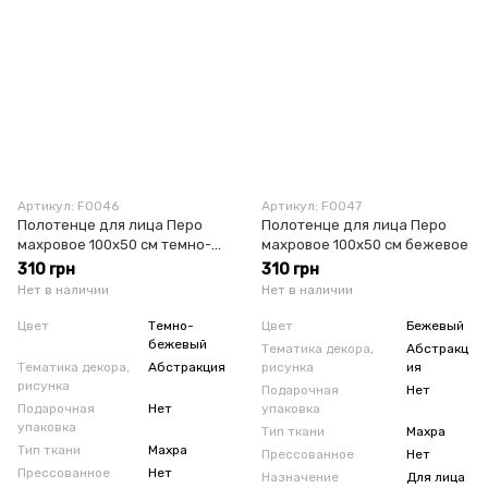
Артикул: F0046
Артикул: F0047
Полотенце для лица Перо
Полотенце для лица Перо
махровое 100х50 см темно-
махровое 100х50 см бежевое
бежевое
310 грн
310 грн
Нет в наличии
Нет в наличии
Цвет
Темно-
Цвет
Бежевый
бежевый
Тематика декора,
Абстракц
Тематика декора,
Абстракция
рисунка
ия
рисунка
Подарочная
Нет
Подарочная
Нет
упаковка
упаковка
Тип ткани
Махра
Тип ткани
Махра
Прессованное
Нет
Прессованное
Нет
Назначение
Для лица