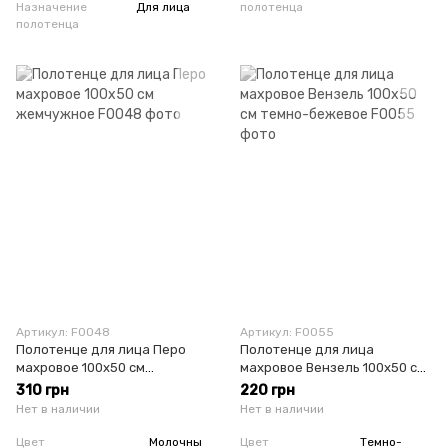
Назначение
Для лица
полотенца
полотенца
Артикул: F0048
Артикул: F0055
Полотенце для лица Перо
Полотенце для лица
махровое 100х50 см
махровое Вензель 100х50 см
жемчужное
темно-бежевое
310 грн
220 грн
Нет в наличии
Нет в наличии
Цвет
Молочны
Цвет
Темно-