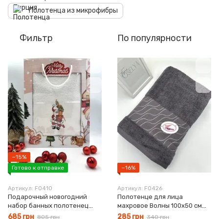
Полотенца из микрофибры
Фильтр
По популярности
−15%
Готово к отправке
−16%
Артикул: F0410
Артикул: F0426
Подарочный новогодний
Полотенце для лица
набор банных полотенец
махровое Волны 100х50 см
Подарки махра
темно-серый
685 грн
285 грн
805 грн
340 грн