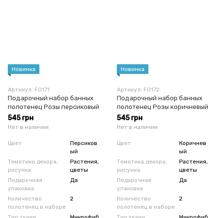
Новинка
Новинка
Артикул: F0171
Артикул: F0172
Подарочный набор банных
Подарочный набор банных
полотенец Розы персиковый
полотенец Розы коричневый
545 грн
545 грн
Нет в наличии
Нет в наличии
Цвет
Персиков
Цвет
Коричнев
ый
ый
Тематика декора,
Растения,
Тематика декора,
Растения,
рисунка
цветы
рисунка
цветы
Подарочная
Да
Подарочная
Да
упаковка
упаковка
Количество
2
Количество
2
полотенец в наборе
полотенец в наборе
Тип ткани
Микрофиб
Тип ткани
Микрофиб