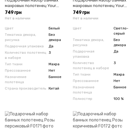
Подарочный набор банных
Подарочный набор банных
махровых полотенец Your
махровых полотенец Your
Easy Life молочный
Easy Life светло-серый
749 грн
749 грн
Нет в наличии
Нет в наличии
Цвет
Белый
Цвет
Светло-
серый
Тематика декора,
Без
рисунка
декора
Тематика декора,
Без
рисунка
декора
Подарочная упаковка
Да
Подарочная
Да
Количество полотенец
3
упаковка
в наборе
Количество
3
Тип ткани
Махра
полотенец в наборе
Прессованное
Нет
Тип ткани
Махра
Назначение
Банное
Прессованное
Нет
полотенца
Назначение
Банное
Страна производитель
Китай
полотенца
Полиэстер
100 %