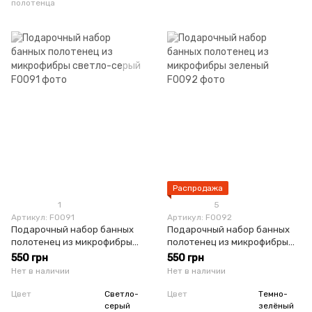
полотенца
Распродажа
1
5
Артикул: F0091
Артикул: F0092
Подарочный набор банных
Подарочный набор банных
полотенец из микрофибры
полотенец из микрофибры
светло-серый
зеленый
550 грн
550 грн
Нет в наличии
Нет в наличии
Цвет
Светло-
Цвет
Темно-
серый
зелёный