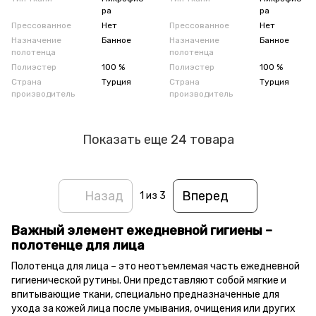
ра
ра
Прессованное
Нет
Прессованное
Нет
Назначение
Банное
Назначение
Банное
полотенца
полотенца
Полиэстер
100 %
Полиэстер
100 %
Страна
Турция
Страна
Турция
производитель
производитель
Показать еще 24 товара
Назад
Вперед
1
из 3
Важный элемент ежедневной гигиены –
полотенце для лица
Полотенца для лица – это неотъемлемая часть ежедневной
гигиенической рутины. Они представляют собой мягкие и
впитывающие ткани, специально предназначенные для
ухода за кожей лица после умывания, очищения или других