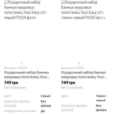
1
3
Артикул: F0124
Артикул: F0125
Подарочный набор банных
Подарочный набор банных
махровых полотенец Your
махровых полотенец Your
Easy Life серый
Easy Life темно-серый
749 грн
749 грн
Нет в наличии
Нет в наличии
Цвет
Серый
Цвет
Темно-
серый
Тематика декора,
Без
рисунка
декора
Тематика декора,
Без
рисунка
декора
Подарочная упаковка
Да