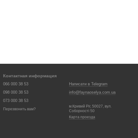
Контактная информация
066 000 38 53
Написати в Telegram
098 000 38 53
info@faynaoselya.com.ua
073 000 38 53
м.Кривий Ріг, 50027, вул.
Перезвонить вам?
Соборності 50
Карта проезда