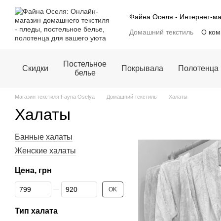
Перейти к основному контенту
Файна Оселя - Интернет-ма
Домашний текстиль
О ком
Обмен и возврат
Блог
Политика конфиденциаль
Постельное
Скидки
Покрывала
Полотенца
белье
Магазин текстиля Fayna Oselya
Домашний текстиль
Халаты
Халаты
Банные халаты
Женские халаты
Цена, грн
От Цена, грн
До Цена, грн
OK
Тип халата