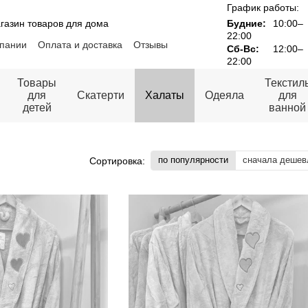
График работы:
газин товаров для дома
Будние:
10:00–
22:00
пании
Оплата и доставка
Отзывы
Сб-Вс:
12:00–
Контакты
22:00
ности
Публичная оферта
Товары
Текстил
для
Скатерти
Халаты
Одеяла
для
детей
ванной
по популярности
сначала дешев
Сортировка: