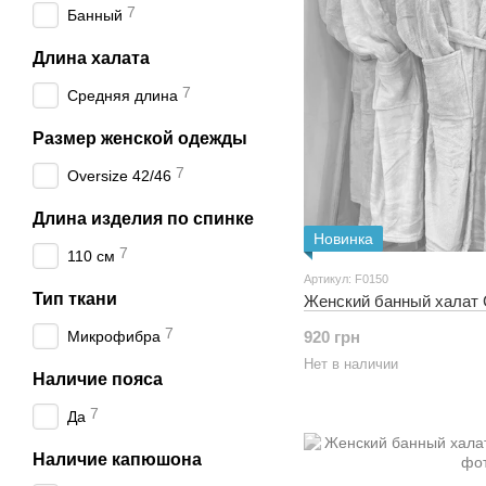
7
Банный
Длина халата
7
Средняя длина
Размер женской одежды
7
Oversize 42/46
Длина изделия по спинке
Новинка
7
110 см
Артикул: F0150
Тип ткани
Женский банный халат 
7
920 грн
Микрофибра
Нет в наличии
Наличие пояса
7
Да
Наличие капюшона