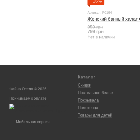
−16%
Артикул: F0164
Женский банный халат 
950 грн
799 грн
Нет в наличии
Каталог
Скидки
Файна Оселя © 2026
Постельное белье
Принимаем к оплате
Покрывала
Полотенца
Товары для детей
Мобильная версия