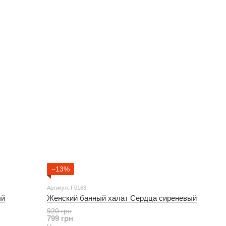
−13%
Артикул: F0163
ый
Женский банный халат Сердца сиреневый
920 грн
799 грн