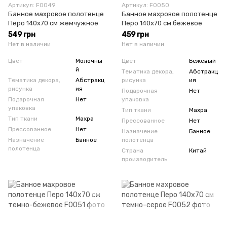
Артикул: F0049
Артикул: F0050
Банное махровое полотенце
Банное махровое полотенце
Перо 140х70 см жемчужное
Перо 140х70 см бежевое
549 грн
459 грн
Нет в наличии
Нет в наличии
Цвет
Молочны
Цвет
Бежевый
й
Тематика декора,
Абстракц
Тематика декора,
Абстракц
рисунка
ия
рисунка
ия
Подарочная
Нет
Подарочная
Нет
упаковка
упаковка
Тип ткани
Махра
Тип ткани
Махра
Прессованное
Нет
Прессованное
Нет
Назначение
Банное
Назначение
Банное
полотенца
полотенца
Страна
Китай
производитель