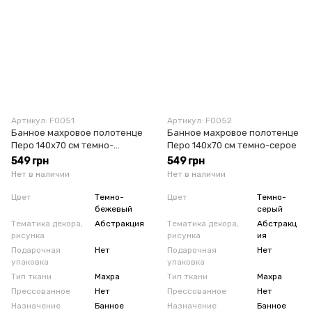
Артикул: F0051
Артикул: F0052
Банное махровое полотенце
Банное махровое полотенце
Перо 140х70 см темно-
Перо 140х70 см темно-серое
бежевое
549 грн
549 грн
Нет в наличии
Нет в наличии
Цвет
Темно-
Цвет
Темно-
бежевый
серый
Тематика декора,
Абстракция
Тематика декора,
Абстракц
рисунка
рисунка
ия
Подарочная
Нет
Подарочная
Нет
упаковка
упаковка
Тип ткани
Махра
Тип ткани
Махра
Прессованное
Нет
Прессованное
Нет
Назначение
Банное
Назначение
Банное