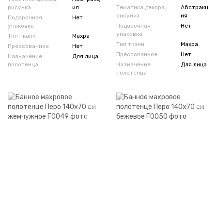
рисунка
ия
Тематика декора,
Абстракц
рисунка
ия
Подарочная
Нет
упаковка
Подарочная
Нет
упаковка
Тип ткани
Махра
Тип ткани
Махра
Прессованное
Нет
Прессованное
Нет
Назначение
Для лица
полотенца
Назначение
Для лица
полотенца