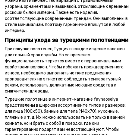
можно найти множество вариаций с традиционными
узорами, орнаментами и вышивкой, отсылающие к временам
роскоши былой империи. Также есть изделия,
соответствующие современным трендам. Они выполнены в
стиле минимализм, поэтому гармонично впишутся в любой
интерьер.
Принципы ухода за турецкими полотенцами
При покупке полотенец Турция в каждое изделие заложен
длительный срок службы. Но со временем
функциональность теряется вместе с первоначальными
свойствами волокон. Чтобы избежать преждевременного
износа, необходимо выполнять четкие предписания
производителя на этикетке: соблюдать температурный
режим, использовать деликатные моющие средства и
смягчители для воды.
Турецкие полотенца в интернет-магазине faynaoselya
представлены в широком ассортименте типов и размеров:
для лица (100х50), банные для тела (140х70), кухонные,
пляжные и т. д. Их можно использовать не только в ванной
комнате, но и брать с собой в поездки, где они
гарантированно подарят вам недостающий уют. Чтобы