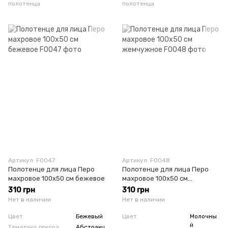
полотенца
полотенца
Артикул: F0047
Артикул: F0048
Полотенце для лица Перо
Полотенце для лица Перо
махровое 100х50 см бежевое
махровое 100х50 см
жемчужное
310 грн
310 грн
Нет в наличии
Нет в наличии
Цвет
Бежевый
Цвет
Молочны
й
Тематика декора,
Абстракц