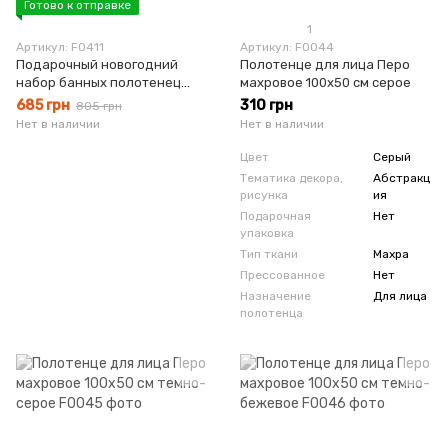
Готово к отправке
1
Артикул: F0411
Артикул: F0044
Подарочный новогодний
Полотенце для лица Перо
набор банных полотенец
махровое 100х50 см серое
Рождественский махра
685 грн
310 грн
805 грн
Нет в наличии
Нет в наличии
Цвет
Серый
Тематика декора,
Абстракц
рисунка
ия
Подарочная
Нет
упаковка
Тип ткани
Махра
Прессованное
Нет
Назначение
Для лица
полотенца