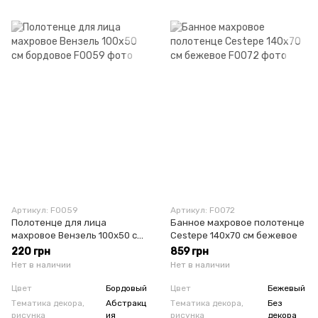
Артикул: F0059
Артикул: F0072
Полотенце для лица
Банное махровое полотенце
махровое Вензель 100х50 см
Cestepe 140х70 см бежевое
бордовое
220 грн
859 грн
Нет в наличии
Нет в наличии
Цвет
Бордовый
Цвет
Бежевый
Тематика декора,
Абстракц
Тематика декора,
Без
рисунка
ия
рисунка
декора