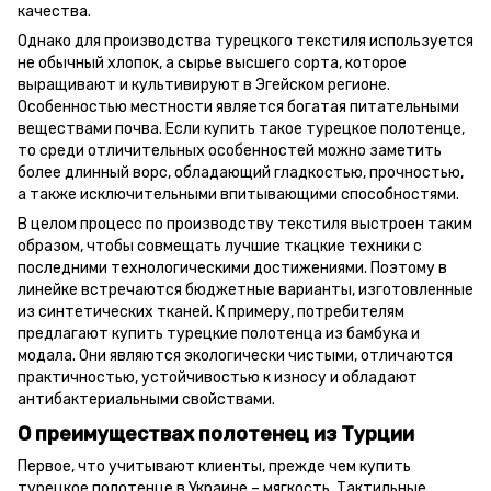
качества.
Однако для производства турецкого текстиля используется
не обычный хлопок, а сырье высшего сорта, которое
выращивают и культивируют в Эгейском регионе.
Особенностью местности является богатая питательными
веществами почва. Если купить такое турецкое полотенце,
то среди отличительных особенностей можно заметить
более длинный ворс, обладающий гладкостью, прочностью,
а также исключительными впитывающими способностями.
В целом процесс по производству текстиля выстроен таким
образом, чтобы совмещать лучшие ткацкие техники с
последними технологическими достижениями. Поэтому в
линейке встречаются бюджетные варианты, изготовленные
из синтетических тканей. К примеру, потребителям
предлагают купить турецкие полотенца из бамбука и
модала. Они являются экологически чистыми, отличаются
практичностью, устойчивостью к износу и обладают
антибактериальными свойствами.
О преимуществах полотенец из Турции
Первое, что учитывают клиенты, прежде чем купить
турецкое полотенце в Украине – мягкость. Тактильные