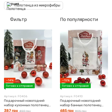
Полотенца из микрофибры
Фильтр
По популярности
−14%
−15%
Готово к отправке
Готово к отправке
Артикул: F0406
Артикул: F0410
Подарочный новогодний
Подарочный новогодний
набор кухонных полотенец
набор банных полотенец
Санта махра
Подарки махра
387 грн
685 грн
450 грн
805 грн