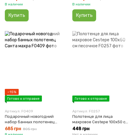
В наличии
В наличии
Купить
Купить
−15%
Готово к отправке
Готово к отправке
Артикул: F0409
Артикул: F0257
Подарочный новогодний
Полотенце для лица
набор банных полотенец
махровое Cestepe 100х50 см
Санта махра
песочное
685 грн
448 грн
805 грн
В наличии
Нет в наличии