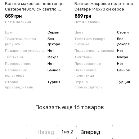
Банное махровое полотенце
Банное махровое полотенце
Cestepe 140х70 см светло-
Cestepe 140х70 см серое
серое
859 грн
859 грн
Нет в наличии
Нет в наличии
Цвет
Серый
Цвет
Серый
Тематика декора,
Без
Тематика декора,
Без
рисунка
декора
рисунка
декора
Подарочная упаковка
Нет
Подарочная упаковка
Нет
Тип ткани
Махра
Тип ткани
Махра
Прессованное
Нет
Прессованное
Нет
Назначение
Банное
Назначение
Банное
полотенца
полотенца
Страна
Турция
Страна
Турция
производитель
производитель
Показать еще 16 товаров
Назад
Вперед
1
из 2