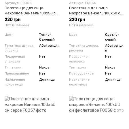
Артикул: F0055
Артикул: F0056
Полотенце для лица
Полотенце для лица
махровое Вензель 100х50 см
махровое Вензель 100х50 см
темно-бежевое
светло-серое
220 грн
220 грн
Нет в наличии
Нет в наличии
Цвет
Темно-
Цвет
Светло-
бежевый
серый
Тематика декора,
Абстракция
Тематика декора,
Абстракци
рисунка
рисунка
я
Подарочная
Нет
Подарочная
Нет
упаковка
упаковка
Тип ткани
Махра
Тип ткани
Махра
Прессованное
Нет
Прессованное
Нет
Назначение
Для лица
Назначение
Для лица
полотенца
полотенца