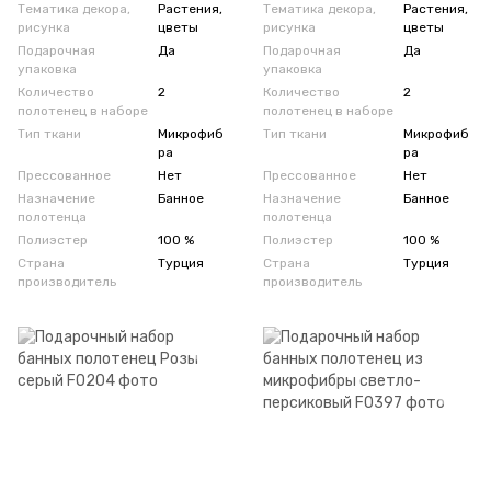
Тематика декора,
Растения,
Тематика декора,
Растения,
рисунка
цветы
рисунка
цветы
Подарочная
Да
Подарочная
Да
упаковка
упаковка
Количество
2
Количество
2
полотенец в наборе
полотенец в наборе
Тип ткани
Микрофиб
Тип ткани
Микрофиб
ра
ра
Прессованное
Нет
Прессованное
Нет
Назначение
Банное
Назначение
Банное
полотенца
полотенца
Полиэстер
100 %
Полиэстер
100 %
Страна
Турция
Страна
Турция
производитель
производитель