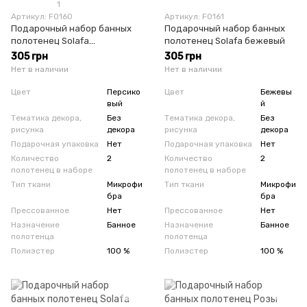
1
Артикул: F0160
Артикул: F0161
Подарочный набор банных
Подарочный набор банных
полотенец Solafa
полотенец Solafa бежевый
персиковый
305 грн
305 грн
Нет в наличии
Нет в наличии
Цвет
Персико
Цвет
Бежевы
вый
й
Тематика декора,
Без
Тематика декора,
Без
рисунка
декора
рисунка
декора
Подарочная упаковка
Нет
Подарочная упаковка
Нет
Количество
2
Количество
2
полотенец в наборе
полотенец в наборе
Тип ткани
Микрофи
Тип ткани
Микрофи
бра
бра
Прессованное
Нет
Прессованное
Нет
Назначение
Банное
Назначение
Банное
полотенца
полотенца
Полиэстер
100 %
Полиэстер
100 %