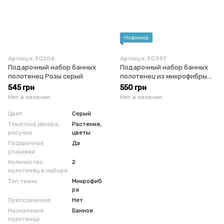
Новинка
Артикул: F0204
Артикул: F0397
Подарочный набор банных
Подарочный набор банных
полотенец Розы серый
полотенец из микрофибры
светло-персиковый
545 грн
550 грн
Нет в наличии
Нет в наличии
Цвет
Серый
Тематика декора,
Растения,
рисунка
цветы
Подарочная
Да
упаковка
Количество
2
полотенец в наборе
Тип ткани
Микрофиб
ра
Прессованное
Нет
Назначение
Банное
полотенца