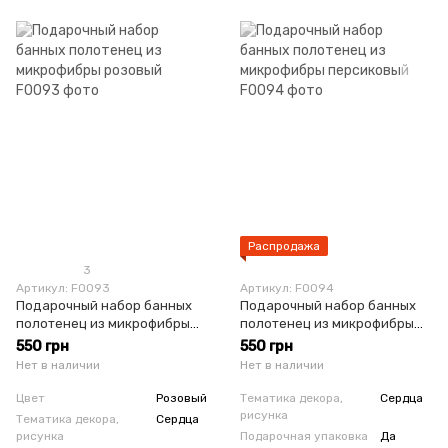
Распродажа
3
Артикул: F0093
Артикул: F0094
Подарочный набор банных
Подарочный набор банных
полотенец из микрофибры
полотенец из микрофибры
розовый
персиковый
550 грн
550 грн
Нет в наличии
Нет в наличии
Цвет
Розовый
Тематика декора,
Сердца
рисунка
Тематика декора,
Сердца
рисунка
Подарочная упаковка
Да