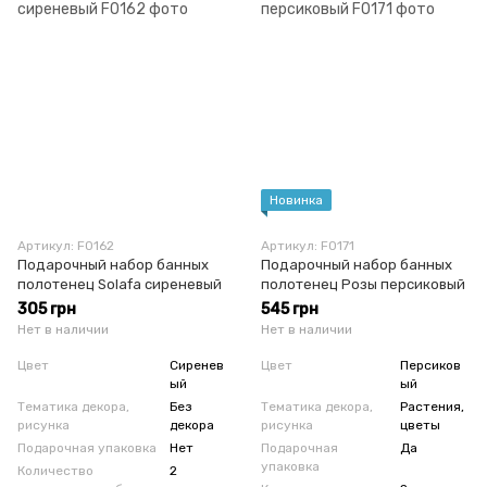
Новинка
Артикул: F0162
Артикул: F0171
Подарочный набор банных
Подарочный набор банных
полотенец Solafa сиреневый
полотенец Розы персиковый
305 грн
545 грн
Нет в наличии
Нет в наличии
Цвет
Сиренев
Цвет
Персиков
ый
ый
Тематика декора,
Без
Тематика декора,
Растения,
рисунка
декора
рисунка
цветы
Подарочная упаковка
Нет
Подарочная
Да
упаковка
Количество
2