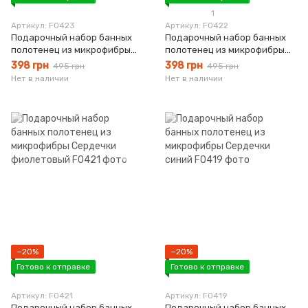
1
Артикул: F0423
Артикул: F0422
Подарочный набор банных
Подарочный набор банных
полотенец из микрофибры
полотенец из микрофибры
Сердечки капучино
Сердечки коричневый
398 грн
398 грн
495 грн
495 грн
Нет в наличии
Нет в наличии
−20%
−20%
Готово к отправке
Готово к отправке
Артикул: F0421
Артикул: F0419
Подарочный набор банных
Подарочный набор банных