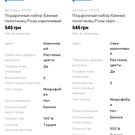
Артикул: F0172
Артикул: F0173
Подарочный набор банных
Подарочный набор банных
полотенец Розы коричневый
полотенец Розы серо-
коричневый
545 грн
545 грн
Нет в наличии
Нет в наличии
Цвет
Коричнев
Цвет
Серо-
ый
коричневы
й
Тематика декора,
Растения,
рисунка
цветы
Тематика декора,
Растения,
рисунка
цветы
Подарочная
Да
упаковка
Подарочная
Да
упаковка
Количество
2
полотенец в наборе
Количество
2
полотенец в
Тип ткани
Микрофиб
наборе
ра
Тип ткани
Микрофибр
Прессованное
Нет
а
Назначение
Банное
Прессованное
Нет
полотенца
Назначение
Банное
Полиэстер
100 %
полотенца
Страна
Турция
Полиэстер
100 %
производитель