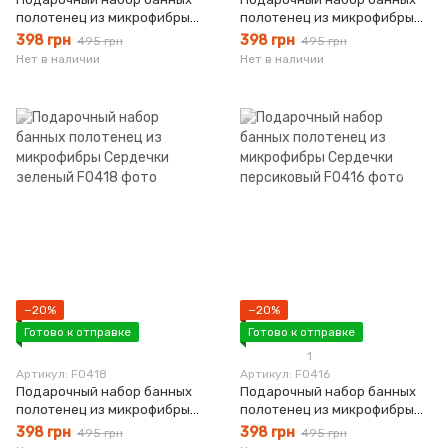
полотенец из микрофибры
полотенец из микрофибры
Сердечки фиолетовый
Сердечки синий
398 грн
398 грн
495 грн
495 грн
Нет в наличии
Нет в наличии
−20%
−20%
Готово к отправке
Готово к отправке
1
Артикул: F0418
Артикул: F0416
Подарочный набор банных
Подарочный набор банных
полотенец из микрофибры
полотенец из микрофибры
Сердечки зеленый
Сердечки персиковый
398 грн
398 грн
495 грн
495 грн