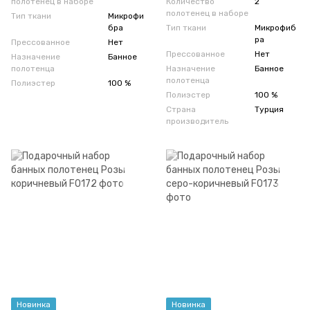
полотенец в наборе
Количество
2
полотенец в наборе
Тип ткани
Микрофи
бра
Тип ткани
Микрофиб
ра
Прессованное
Нет
Прессованное
Нет
Назначение
Банное
полотенца
Назначение
Банное
полотенца
Полиэстер
100 %
Полиэстер
100 %
Страна
Турция
производитель
Новинка
Новинка