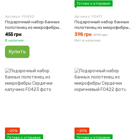
Готово к отправке
Артикул: F0450
Артикул: F0417
Подарочный набор банных
Подарочный набор банных
полотенец из микрофибры
полотенец из микрофибры
BOSS коричневый
Сердечки серый
455 грн
398 грн
495 грн
В наличии
Нет в наличии
Купить
−20%
−20%
Готово к отправке
Готово к отправке