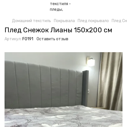
Домашний текстиль
Покрывала
Плед покрывало
Плед С
Плед Снежок Лианы 150x200 см
Артикул:
F0191
Оставить отзыв