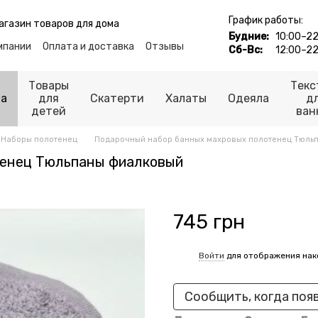
График работы:
агазин товаров для дома
Будние:
10:00–22
мпании
Оплата и доставка
Отзывы
Сб-Вс:
12:00–22
Контакты
ьности
Публичная оферта
Товары
Текс
ца
для
Скатерти
Халаты
Одеяла
д
детей
ван
Наборы полотенец
Подарочный набор банных махровых полотенец Тюль
тенец Тюльпаны фиалковый
745 грн
Войти
для отображения нак
%
Сообщить, когда поя