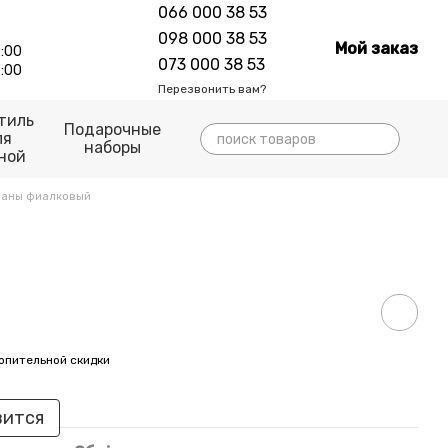
066 000 38 53
098 000 38 53
Мой заказ
:00
073 000 38 53
:00
Перезвонить вам?
тиль
Подарочные
ля
наборы
ной
паны фиалковый
опительной скидки
вится