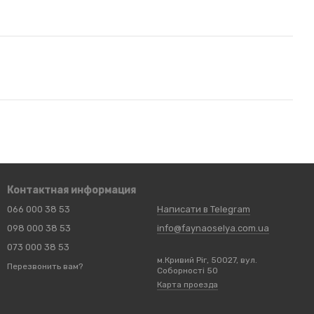
Контактная информация
066 000 38 53
Написати в Telegram
098 000 38 53
info@faynaoselya.com.ua
073 000 38 53
м.Кривий Ріг, 50027, вул.
Перезвонить вам?
Соборності 50
Карта проезда