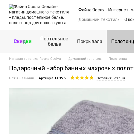
Перейти к основному контенту
Файна Оселя - Интернет-м
Домашний текстиль
О ко
Обмен и возврат
Блог
Политика конфиденциал
Постельное
Скидки
Покрывала
Полотен
белье
Магазин текстиля Fayna Oselya
Домашний текстиль
Полотенца
Подарочный набор банных махровых поло
Нет в наличии
Артикул: F0193
Оставить отзыв