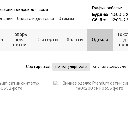
График работы:
агазин товаров для дома
Будние:
10:00–22
мпании
Оплата и доставка
Отзывы
Сб-Вс:
12:00–22
Контакты
ьности
Публичная оферта
Товары
Текс
ца
для
Скатерти
Халаты
Одеяла
д
детей
ван
Сортировка:
по популярности
сначала дешевле