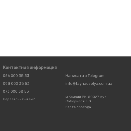
Контактная информация
066 000 38 53
Написати в Telegram
098 000 38 53
info@faynaoselya.com.ua
073 000 38 53
м.Кривий Ріг, 50027, вул.
Перезвонить вам?
Соборності 50
Карта проезда