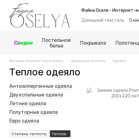
Перейти к основному контенту
Файна Оселя - Интернет-м
Домашний текстиль
О ко
Обмен и возврат
Блог
Политика конфиденциал
Постельное
Скидки
Покрывала
Полотен
белье
Магазин текстиля Fayna Oselya
Домашний текстиль
Одеяла
Теплое одеяло
Антиаллергенные одеяла
Двухспальные одеяла
Летние одеяла
Полуторные одеяла
Евро одеяла
Степень теплоты:
Теплое