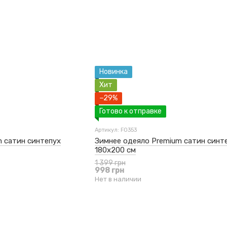
Новинка
Хит
−29%
Готово к отправке
Артикул: F0353
 сатин синтепух
Зимнее одеяло Premium сатин синт
180x200 см
1 399 грн
998 грн
Нет в наличии