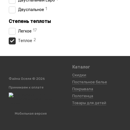
Двуспальный Евро
1
Двуспальное
Степень теплоты
17
Легкое
2
Теплое
Каталог
Скидки
Файна Оселя © 2026
Постельное белье
Принимаем к оплате
Покрывала
Полотенца
Товары для детей
Мобильная версия