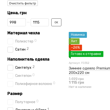
Очистить фильтр
Цена, грн
От Цена, грн
До Цена, грн
OK
Материал чехла
Новинка
0
Хит
Полиэстер
−26%
2
Сатин
Готово к отправке
Наполнитель одеяла
Артикул: F0352
2
Синтепух
Зимнее одеяло Premium
200x220 см
0
Синтепон
1 499 грн
1 115 грн
0
Полиэфирное волокно
Нет в наличии
Размер
0
Полуторное
1