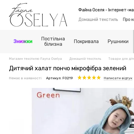
Перейти до основного контенту
Файна Оселя - Інтернет-ма
Домашній текстиль
Про 
Обмін та повернення
Б
Політика конфіденційнос
Постільна
Знижки
Покривала
Рушники
білизна
Магазин текстилю Fayna Oselya
Домашній текстиль
Товари для діт
Дитячий халат пончо мікрофібра зелений
Немає в наявності
Артикул: F0219
Написати відгук