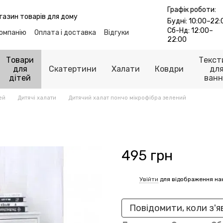
Графік роботи:
газин товарів для дому
Будні: 10:00–22:
Сб-Нд: 12:00–
компанію
Оплата і доставка
Відгуки
22:00
лог
Контакти
ті
Публічна оферта
Товари
Текст
для
Скатертини
Халати
Ковдри
дл
дітей
ванн
ей
Дитячі халати
Дитячий халат пончо мікрофібра зелений
495 грн
Увійти
для відображення на
%
Повідомити, коли з'я