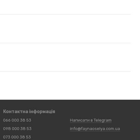
Контактна інформація
066 000 38 53
Написати в Telegram
098 000 38 53
info@faynaoselya.com.ua
073 000 38 53