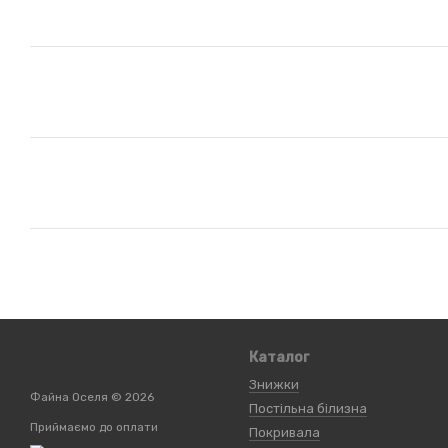
Каталог
Знижки
Файна Оселя © 2026
Постільна білизна
Приймаємо до оплати
Покривала