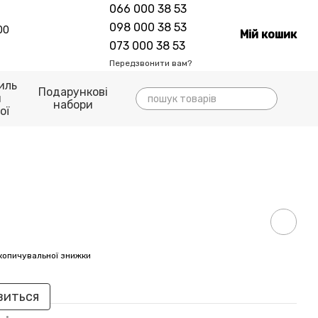
066 000 38 53
098 000 38 53
00
Мій кошик
073 000 38 53
Передзвонити вам?
иль
Подарункові
я
набори
ої
копичувальної знижки
виться