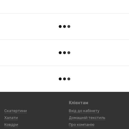
Клієнтам
Скатертини
Вхід до кабінету
Халати
Домашній текстиль
Ковдри
Про компанію