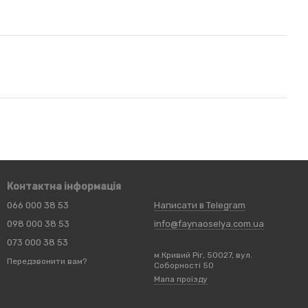
Контактна інформація
066 000 38 53
Написати в Telegram
098 000 38 53
info@faynaoselya.com.ua
073 000 38 53
м.Кривий Ріг, 50027, вул.
Передзвонити вам?
Соборності 50
Мапа проїзду