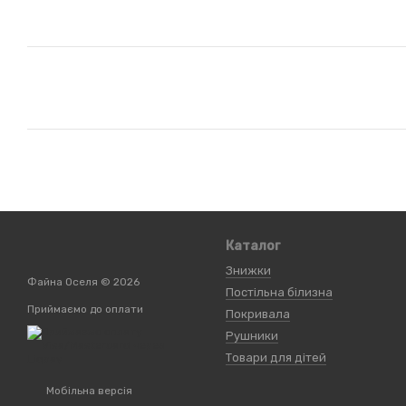
Каталог
Знижки
Файна Оселя © 2026
Постільна білизна
Приймаємо до оплати
Покривала
Рушники
Товари для дітей
Мобільна версія