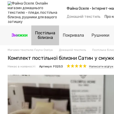
Перейти до основного контенту
Файна Оселя - Інтернет-ма
Домашній текстиль
Про 
Обмін та повернення
Б
Політика конфіденційнос
Постільна
Знижки
Покривала
Рушники
білизна
Магазин текстилю Fayna Oselya
Домашній текстиль
Постільна біли
Комплект постільної білизни Сатин у смужк
Немає в наявності
Артикул: F0253
Написати відгук