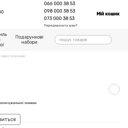
066 000 38 53
098 000 38 53
00
Мій кошик
073 000 38 53
Передзвонити вам?
иль
Подарункові
я
набори
ої
у євро пісочний
копичувальної знижки
виться