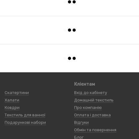
Клієнтам
Скатертини
Вхід до кабінету
Халати
Домашній текстиль
Ковдри
Про компанію
Текстиль для ванної
Оплата і доставка
Подарункові набори
Відгуки
Обмін та повернення
Блог