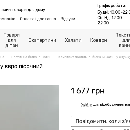
Графік роботи:
газин товарів для дому
Будні: 10:00–22:
Сб-Нд: 12:00–
компанію
Оплата і доставка
Відгуки
22:00
лог
Контакти
ті
Публічна оферта
Товари
Текст
для
Скатертини
Халати
Ковдри
дл
дітей
ванн
зна
Постільна білизна Сатин
Комплект постільної білизни Сатин у смужк
у євро пісочний
1 677 грн
Увійти
для відображення на
%
Повідомити, коли з'я