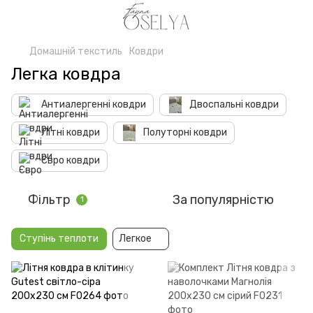
Домашній текстиль
Ковдри
Легка ковдра
Антиалергенні ковдри
Двоспальні ковдри
Літні ковдри
Полуторні ковдри
Євро ковдри
Фільтр
За популярністю
1
Ступінь теплоти
Легкое