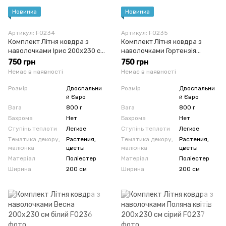
Новинка
Новинка
Артикул: F0234
Артикул: F0235
Комплект Літня ковдра з
Комплект Літня ковдра з
наволочками Ірис 200x230 см
наволочками Гортензія
капучіно
200x230 см персиковий
750 грн
750 грн
Немає в наявності
Немає в наявності
Розмір
Двоспальни
Розмір
Двоспальни
й Євро
й Євро
Вага
800 г
Вага
800 г
Бахрома
Нет
Бахрома
Нет
Ступінь теплоти
Легкое
Ступінь теплоти
Легкое
Тематика декору,
Растения,
Тематика декору,
Растения,
малюнка
цветы
малюнка
цветы
Матеріал
Поліестер
Матеріал
Поліестер
Ширина
200 см
Ширина
200 см