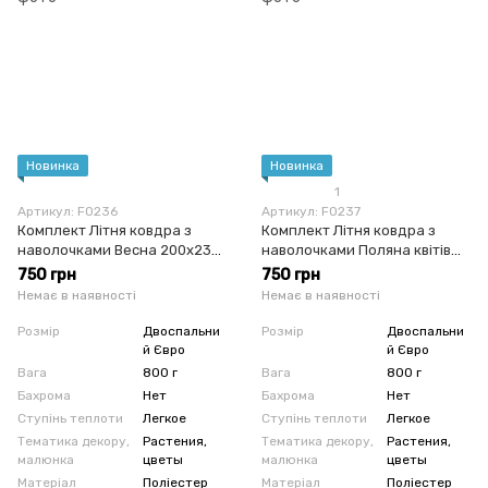
Новинка
Новинка
1
Артикул: F0236
Артикул: F0237
Комплект Літня ковдра з
Комплект Літня ковдра з
наволочками Весна 200x230
наволочками Поляна квітів
см білий
200x230 см сірий
750 грн
750 грн
Немає в наявності
Немає в наявності
Розмір
Двоспальни
Розмір
Двоспальни
й Євро
й Євро
Вага
800 г
Вага
800 г
Бахрома
Нет
Бахрома
Нет
Ступінь теплоти
Легкое
Ступінь теплоти
Легкое
Тематика декору,
Растения,
Тематика декору,
Растения,
малюнка
цветы
малюнка
цветы
Матеріал
Поліестер
Матеріал
Поліестер