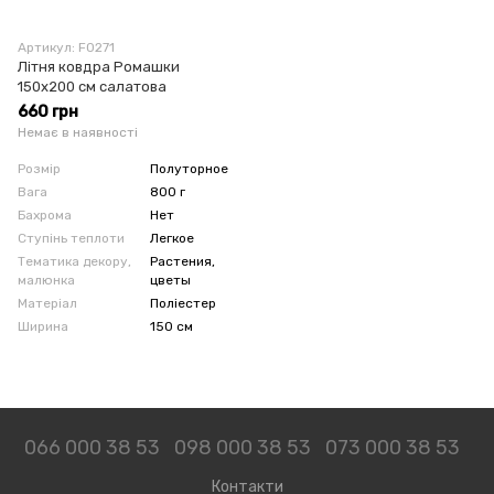
Артикул: F0271
Літня ковдра Ромашки
150x200 см салатова
660 грн
Немає в наявності
Розмір
Полуторное
Вага
800 г
Бахрома
Нет
Ступінь теплоти
Легкое
Тематика декору,
Растения,
малюнка
цветы
Матеріал
Поліестер
Ширина
150 см
066 000 38 53
098 000 38 53
073 000 38 53
Контакти