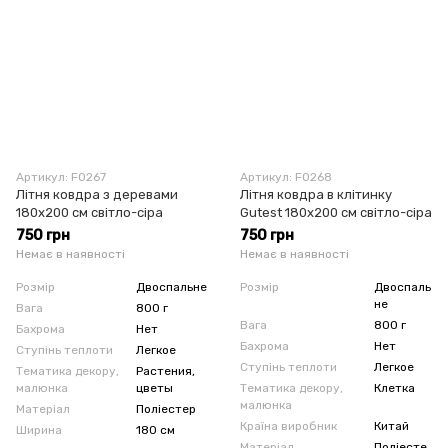
Артикул: F0267
Артикул: F0268
Літня ковдра з деревами
Літня ковдра в клітинку
180x200 см світло-сіра
Gutest 180х200 см світло-сіра
750 грн
750 грн
Немає в наявності
Немає в наявності
Розмір
Двоспальне
Розмір
Двоспаль
не
Вага
800 г
Вага
800 г
Бахрома
Нет
Бахрома
Нет
Ступінь теплоти
Легкое
Ступінь теплоти
Легкое
Тематика декору,
Растения,
малюнка
цветы
Тематика декору,
Клетка
малюнка
Матеріал
Поліестер
Країна виробник
Китай
Ширина
180 см
Матеріал
Поліесте