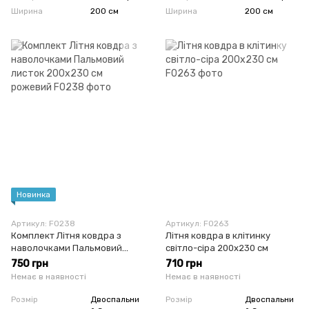
Ширина
200 см
Ширина
200 см
Новинка
Артикул: F0238
Артикул: F0263
Комплект Літня ковдра з
Літня ковдра в клітинку
наволочками Пальмовий
світло-сіра 200х230 см
листок 200x230 см рожевий
750 грн
710 грн
Немає в наявності
Немає в наявності
Розмір
Двоспальни
Розмір
Двоспальни