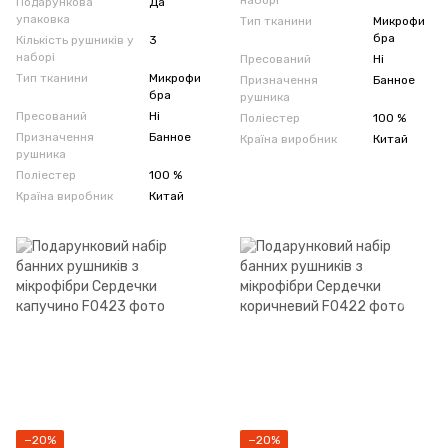
наборі
Подарункова
Да
упаковка
Тип тканини
Микрофи
бра
Кількість рушників у
3
наборі
Пресований
Ні
Тип тканини
Микрофи
Призначення
Банное
бра
рушника
Пресований
Ні
Поліестер
100 %
Призначення
Банное
Країна виробник
Китай
рушника
Поліестер
100 %
Країна виробник
Китай
−20%
−20%