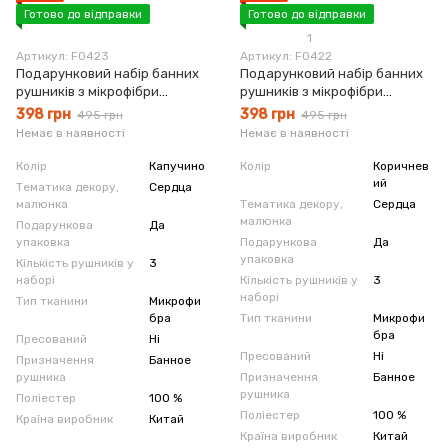
Готово до відправки
Готово до відправки
1
Артикул: F0423
Артикул: F0422
Подарунковий набір банних
Подарунковий набір банних
рушників з мікрофібри
рушників з мікрофібри
Сердечки капучино
Сердечки коричневий
398 грн
398 грн
495 грн
495 грн
Немає в наявності
Немає в наявності
Колір
Капучино
Колір
Коричнев
ий
Тематика декору,
Сердца
малюнка
Тематика декору,
Сердца
малюнка
Подарункова
Да
упаковка
Подарункова
Да
упаковка
Кількість рушників у
3
наборі
Кількість рушників у
3
наборі
Тип тканини
Микрофи
бра
Тип тканини
Микрофи
бра
Пресований
Ні
Пресований
Ні
Призначення
Банное
рушника
Призначення
Банное
рушника
Поліестер
100 %
Поліестер
100 %
Країна виробник
Китай
Країна виробник
Китай