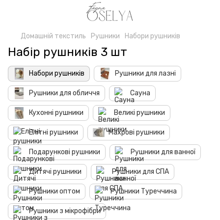
Домашній текстиль
Рушники
Набори рушників
Набір рушників 3 шт
Набори рушників
Рушники для лазні
Рушники для обличчя
Сауна
Кухонні рушники
Великі рушники
Елітні рушники
Махрові рушники
Подарункові рушники
Рушники для ванної
Дитячі рушники
Рушники для СПА
Рушники оптом
Рушники Туреччина
Рушники з мікрофібри