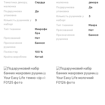
Тематика декору,
Сердца
малюнка
декора
малюнка
Подарункова
Да
Подарункова
Да
упаковка
упаковка
Кількість рушників у
3
Кількість рушників у
3
наборі
наборі
Тип тканини
Махра
Тип тканини
Микрофи
Пресований
Нет
бра
Призначення
Банное
Пресований
Нет
рушника
Призначення
Банное
рушника
Поліестер
100 %
Країна виробник
Китай