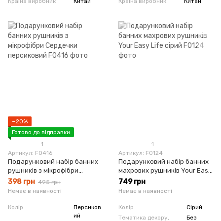
Країна виробник
Китай
Країна виробник
Китай
−20%
Готово до відправки
1
1
Артикул: F0416
Артикул: F0124
Подарунковий набір банних
Подарунковий набір банних
рушників з мікрофібри
махрових рушників Your Easy
Сердечки персиковий
Life сірий
398 грн
749 грн
495 грн
Немає в наявності
Немає в наявності
Колір
Персиков
Колір
Сірий
ий
Тематика декору,
Без