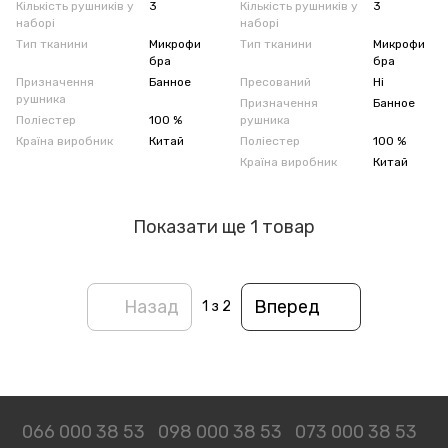
Кількість рушників у
3
Кількість рушників у
3
наборі
наборі
Тип тканини
Микрофи
Тип тканини
Микрофи
бра
бра
Призначення
Банное
Пресований
Ні
рушника
Призначення
Банное
Поліестер
100 %
рушника
Країна виробник
Китай
Поліестер
100 %
Країна виробник
Китай
Показати ще 1 товар
Назад
Вперед
1
з 2
066 000 38 53
098 000 38 53
073 000 38 53