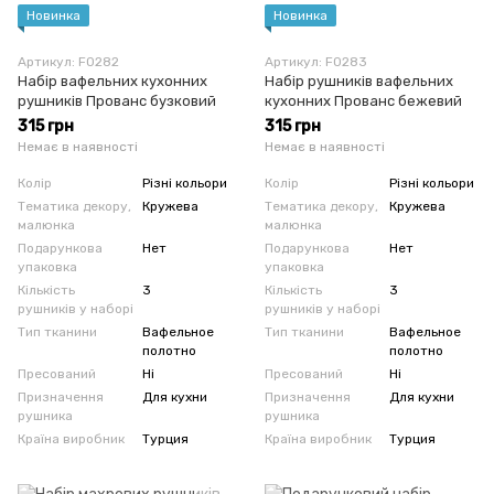
Новинка
Новинка
Артикул: F0282
Артикул: F0283
Набір вафельних кухонних
Набір рушників вафельних
рушників Прованс бузковий
кухонних Прованс бежевий
315 грн
315 грн
Немає в наявності
Немає в наявності
Колір
Різні кольори
Колір
Різні кольори
Тематика декору,
Кружева
Тематика декору,
Кружева
малюнка
малюнка
Подарункова
Нет
Подарункова
Нет
упаковка
упаковка
Кількість
3
Кількість
3
рушників у наборі
рушників у наборі
Тип тканини
Вафельное
Тип тканини
Вафельное
полотно
полотно
Пресований
Ні
Пресований
Ні
Призначення
Для кухни
Призначення
Для кухни
рушника
рушника
Країна виробник
Турция
Країна виробник
Турция