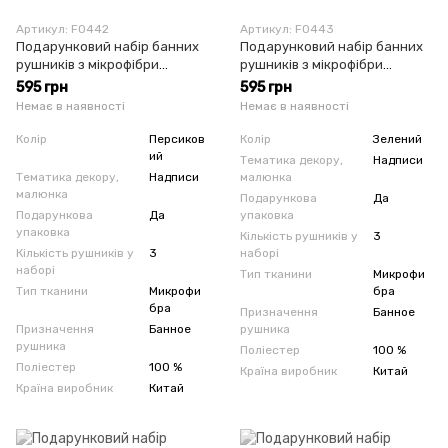
Артикул: F0442
Артикул: F0443
Подарунковий набір банних
Подарунковий набір банних
рушників з мікрофібри
рушників з мікрофібри
Корона персиковий
Корона зелений
595 грн
595 грн
Немає в наявності
Немає в наявності
Колір
Персиков
Колір
Зелений
ий
Тематика декору,
Надписи
Тематика декору,
Надписи
малюнка
малюнка
Подарункова
Да
Подарункова
Да
упаковка
упаковка
Кількість рушників у
3
Кількість рушників у
3
наборі
наборі
Тип тканини
Микрофи
Тип тканини
Микрофи
бра
бра
Призначення
Банное
Призначення
Банное
рушника
рушника
Поліестер
100 %
Поліестер
100 %
Країна виробник
Китай
Країна виробник
Китай