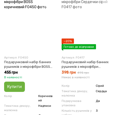
−20%
Готово до відправки
Артикул: F0450
Артикул: F0417
Подарунковий набір банних
Подарунковий набір банних
рушників з мікрофібри BOSS
рушників з мікрофібри
коричневий
Сердечки сірий
455 грн
398 грн
495 грн
В наявності
Немає в наявності
Колір
Сірий
Купити
Тематика декору,
Сердца
малюнка
Колір
Коричнев
ий
Подарункова
Да
упаковка
Тематика декору,
Надписи
малюнка
Кількість рушників у
3