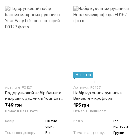
Новинка
1
Артикул: F0127
Артикул: F0157
Подарунковий набір банних
Набір кухонних рушників
махрових рушників Your Easy
Вензеля мікрофібра
Life світло-сірий
749 грн
195 грн
Немає в наявності
Немає в наявності
Колір
Світло-
Колір
Різні
сірий
кольори
Тематика декору,
Без
Тематика декору,
Груши