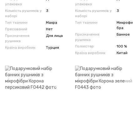
упаковка
упаковка
Кількість рушників у
3
Кількість рушників у
3
наборі
наборі
Тип тканини
Махра
Тип тканини
Микрофи
бра
Пресований
Нет
Призначення
Банное
Призначення
Для лица
рушника
рушника
Поліестер
100 %
Країна виробник
Турция
Країна виробник
Китай