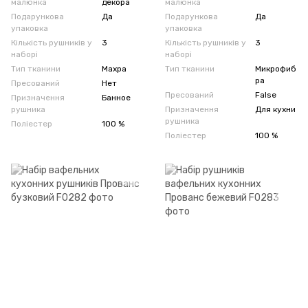
малюнка
декора
малюнка
Подарункова
Да
Подарункова
Да
упаковка
упаковка
Кількість рушників у
3
Кількість рушників у
3
наборі
наборі
Тип тканини
Махра
Тип тканини
Микрофиб
ра
Пресований
Нет
Пресований
False
Призначення
Банное
рушника
Призначення
Для кухни
рушника
Поліестер
100 %
Поліестер
100 %