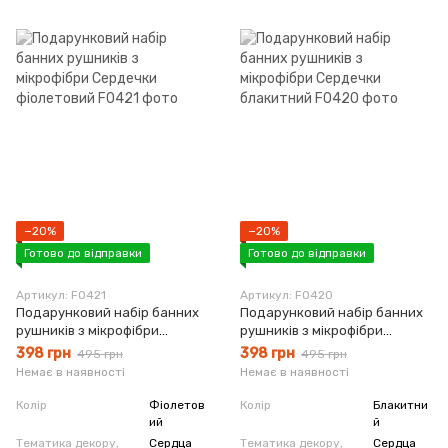
−20%
−20%
Готово до відправки
Готово до відправки
Артикул: F0421
Артикул: F0420
Подарунковий набір банних
Подарунковий набір банних
рушників з мікрофібри
рушників з мікрофібри
Сердечки фіолетовий
Сердечки блакитний
398 грн
398 грн
495 грн
495 грн
Немає в наявності
Немає в наявності
Колір
Фіолетов
Колір
Блакитни
ий
й
Тематика декору,
Сердца
Тематика декору,
Сердца