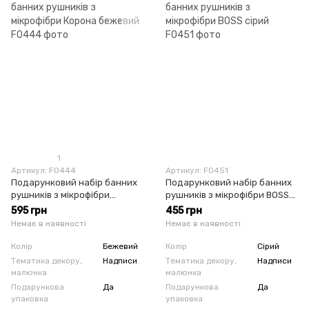
1
Артикул: F0444
Артикул: F0451
Подарунковий набір банних
Подарунковий набір банних
рушників з мікрофібри
рушників з мікрофібри BOSS
Корона бежевий
сірий
595 грн
455 грн
Немає в наявності
Немає в наявності
Колір
Бежевий
Колір
Сірий
Тематика декору,
Надписи
Тематика декору,
Надписи
малюнка
малюнка
Подарункова
Да
Подарункова
Да
упаковка
упаковка