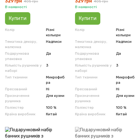
329 грн
329 грн
405 грн
405 грн
В наявності
В наявності
Купити
Купити
Колір
Різні
Колір
Різні
кольори
кольори
Тематика декору,
Надписи
Тематика декору,
Надписи
малюнка
малюнка
Подарункова
Да
Подарункова
Да
упаковка
упаковка
Кількість рушників у
3
Кількість рушників у
3
наборі
наборі
Тип тканини
Микрофиб
Тип тканини
Микрофиб
ра
ра
Пресований
Ні
Пресований
Ні
Призначення
Для кухни
Призначення
Для кухни
рушника
рушника
Поліестер
100 %
Поліестер
100 %
Країна виробник
Китай
Країна виробник
Китай