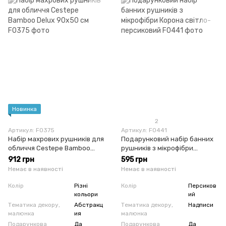
Новинка
2
Артикул: F0375
Артикул: F0441
Набір махрових рушників для
Подарунковий набір банних
обличчя Cestepe Bamboo
рушників з мікрофібри
Delux 90х50 см
Корона світло-персиковий
912 грн
595 грн
Немає в наявності
Немає в наявності
Колір
Різні
Колір
Персиков
кольори
ий
Тематика декору,
Абстракц
Тематика декору,
Надписи
малюнка
ия
малюнка
Подарункова
Да
Подарункова
Да