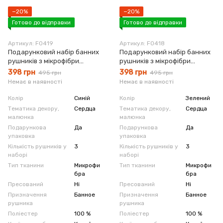
−20%
−20%
Готово до відправки
Готово до відправки
Артикул: F0419
Артикул: F0418
Подарунковий набір банних
Подарунковий набір банних
рушників з мікрофібри
рушників з мікрофібри
Сердечки синій
Сердечки зелений
398 грн
398 грн
495 грн
495 грн
Немає в наявності
Немає в наявності
Колір
Синій
Колір
Зелений
Тематика декору,
Сердца
Тематика декору,
Сердца
малюнка
малюнка
Подарункова
Да
Подарункова
Да
упаковка
упаковка
Кількість рушників у
3
Кількість рушників у
3
наборі
наборі
Тип тканини
Микрофи
Тип тканини
Микрофи
бра
бра
Пресований
Ні
Пресований
Ні
Призначення
Банное
Призначення
Банное
рушника
рушника
Поліестер
100 %
Поліестер
100 %