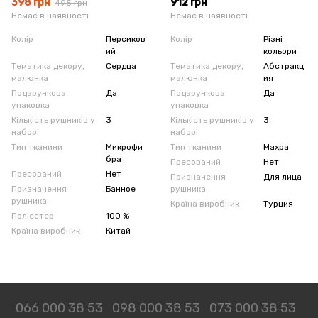
398 грн
912 грн
495 грн
Немає в наявності
Немає в наявності
Колір
Персиков
Колір
Різні
ий
кольори
Тематика декору,
Сердца
Тематика декору,
Абстракц
малюнка
малюнка
ия
Подарункова
Да
Подарункова
Да
упаковка
упаковка
Кількість рушників у
3
Кількість рушників у
3
наборі
наборі
Тип тканини
Микрофи
Тип тканини
Махра
бра
Пресований
Нет
Пресований
Нет
Призначення
Для лица
Призначення
Банное
рушника
рушника
Країна виробник
Турция
Поліестер
100 %
Країна виробник
Китай
066 000 38 53
098 000 38 53
073 000 38 53