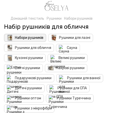
Домашній текстиль
Рушники
Набори рушників
Набір рушників для обличчя
Набори рушників
Рушники для лазні
Рушники для обличчя
Сауна
Кухонні рушники
Великі рушники
Елітні рушники
Махрові рушники
Подарункові рушники
Рушники для ванної
Дитячі рушники
Рушники для СПА
Рушники оптом
Рушники Туреччина
Рушники з мікрофібри