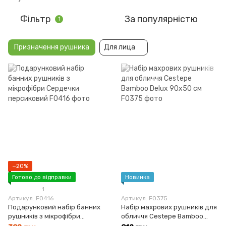
Фільтр
За популярністю
1
Призначення рушника
Для лица
−20%
Готово до відправки
Новинка
1
Артикул: F0416
Артикул: F0375
Подарунковий набір банних
Набір махрових рушників для
рушників з мікрофібри
обличчя Cestepe Bamboo
Сердечки персиковий
Delux 90х50 см