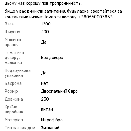
цьому має хорошу повітропроникність.
Якщо у вас виникли запитання, будь ласка, звертайтеся за
контактами нижче: Номер телефону: +380660003853
Вага
1200
Ширина
200
Машинне
Да
прання
Тематика
декору,
Без декора
малюнка
Подарункова
Да
упаковка
Бахрома
Нет
Розмір
Двоспальний Євро
Довжина
230
Країна
Китай
виробник
Матеріал
Мікрофібра
Тип за складом
Змішаний