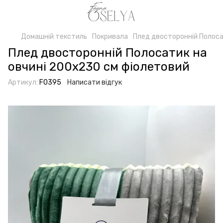
Домашній текстиль
Покривала
Плед двосторонній Полоса
Плед двосторонній Полосатик на
овчині 200x230 см фіолетовий
Артикул:
F0395
Написати відгук