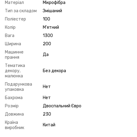
Матеріал
Мікрофібра
Тип за складом
Змішаний
Поліестер
100
Колір
М'ятний
Вага
1300
Ширина
200
Машинне
Да
прання
Тематика
декору,
Без декора
малюнка
Подарункова
Нет
упаковка
Бахрома
Нет
Розмір
Двоспальний Євро
Довжина
230
Країна
Китай
виробник