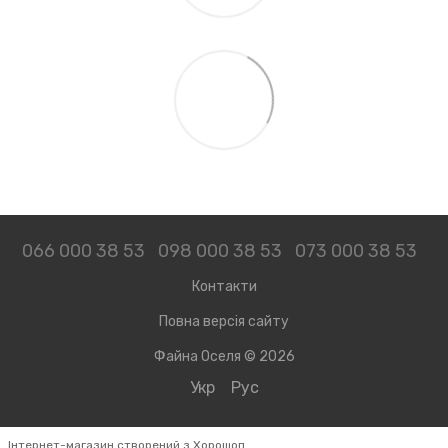
066 000 38 53
098 000 38 53
073 000 38 53
Контакти
Повна версія сайту
Файна Оселя © 2026
Укр
Рус
Інтернет-магазин створений з Хорошоп