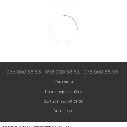
066 000 38 53
098 000 38 53
073 000 38 53
Контакти
Повна версія сайту
Файна Оселя © 2026
Укр
Рус
Інтернет-магазин створений з Хорошоп