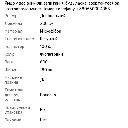
Якщо у вас виникли запитання, будь ласка, звертайтеся за
контактами нижче: Номер телефону: +380660003853
Розмір
Двоспальний
Довжина
200 см
Матеріал
Мікрофібра
Тип за складом
Штучний
Поліестер
100 %
Колір
Фіолетовий
Вага
800 г
Ширина
180 см
Машинне
Да
прання
Тематика
декору,
Полоска
малюнка
Подарункова
Нет
упаковка
Бахрома
Нет