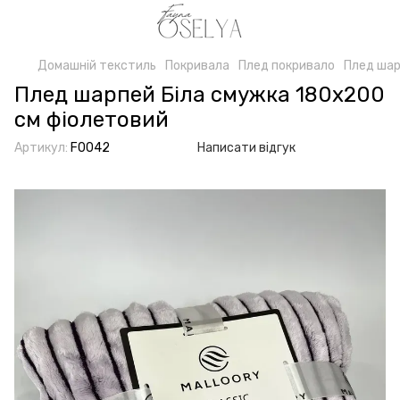
Домашній текстиль
Покривала
Плед покривало
Плед шар
Плед шарпей Біла смужка 180x200
см фіолетовий
Артикул:
F0042
Написати відгук