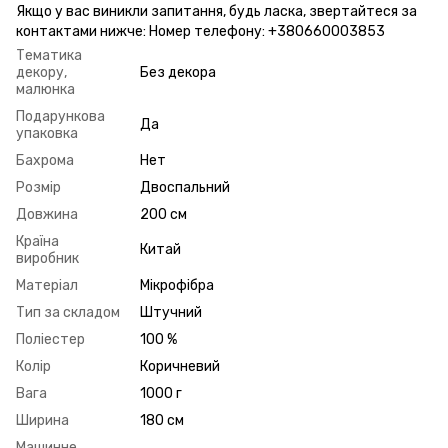
Якщо у вас виникли запитання, будь ласка, звертайтеся за
контактами нижче: Номер телефону: +380660003853
Тематика
декору,
Без декора
малюнка
Подарункова
Да
упаковка
Бахрома
Нет
Розмір
Двоспальний
Довжина
200 см
Країна
Китай
виробник
Матеріал
Мікрофібра
Тип за складом
Штучний
Поліестер
100 %
Колір
Коричневий
Вага
1000 г
Ширина
180 см
Машинне