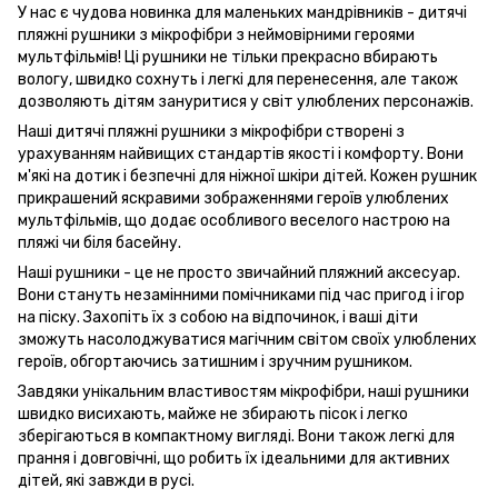
У нас є чудова новинка для маленьких мандрівників - дитячі
пляжні рушники з мікрофібри з неймовірними героями
мультфільмів! Ці рушники не тільки прекрасно вбирають
вологу, швидко сохнуть і легкі для перенесення, але також
дозволяють дітям зануритися у світ улюблених персонажів.
Наші дитячі пляжні рушники з мікрофібри створені з
урахуванням найвищих стандартів якості і комфорту. Вони
м'які на дотик і безпечні для ніжної шкіри дітей. Кожен рушник
прикрашений яскравими зображеннями героїв улюблених
мультфільмів, що додає особливого веселого настрою на
пляжі чи біля басейну.
Наші рушники - це не просто звичайний пляжний аксесуар.
Вони стануть незамінними помічниками під час пригод і ігор
на піску. Захопіть їх з собою на відпочинок, і ваші діти
зможуть насолоджуватися магічним світом своїх улюблених
героїв, обгортаючись затишним і зручним рушником.
Завдяки унікальним властивостям мікрофібри, наші рушники
швидко висихають, майже не збирають пісок і легко
зберігаються в компактному вигляді. Вони також легкі для
прання і довговічні, що робить їх ідеальними для активних
дітей, які завжди в русі.