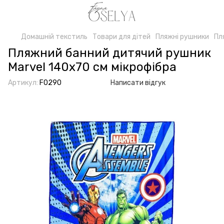
Домашній текстиль
Товари для дітей
Пляжні рушники
Пл
Пляжний банний дитячий рушник
Marvel 140х70 см мікрофібра
Артикул:
F0290
Написати відгук