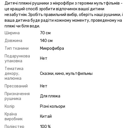
Дитячі пляжні рушники з мікрофібри з героями мультфільмів -
це кращий спосіб зробити відпочинок вашої дитини
незабутнім. Зробіть правильний вибір, оберіть наші рушники, і
ваша дитина буде радіти кожному моменту, проведеному на
пляжі чи біля води.
Ширина
70 см
Довжина
140 см
Тип тканини
Микрофибра
Подарункова
Нет
упаковка
Тематика
декору,
Сказки, кино, мультфильмы
малюнка
Пресований
Нет
Призначення
Для пляжа
рушника
Колір
Різні кольори
Країна
Китай
виробник
Поліестер
100 %