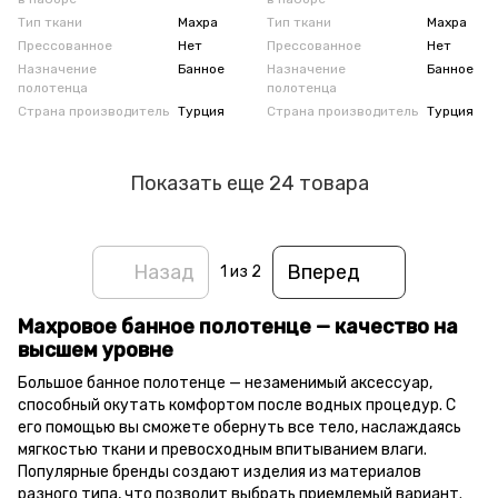
Тип ткани
Махра
Тип ткани
Махра
Прессованное
Нет
Прессованное
Нет
Назначение
Банное
Назначение
Банное
полотенца
полотенца
Страна производитель
Турция
Страна производитель
Турция
Показать еще 24 товара
Назад
Вперед
1
из 2
Махровое банное полотенце — качество на
высшем уровне
Большое банное полотенце — незаменимый аксессуар,
способный окутать комфортом после водных процедур. С
его помощью вы сможете обернуть все тело, наслаждаясь
мягкостью ткани и превосходным впитыванием влаги.
Популярные бренды создают изделия из материалов
разного типа, что позволит выбрать приемлемый вариант.