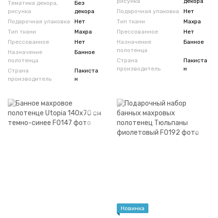
рисунка
декора
Тематика декора,
Без
рисунка
декора
Подарочная упаковка
Нет
Подарочная упаковка
Нет
Тип ткани
Махра
Тип ткани
Махра
Прессованное
Нет
Прессованное
Нет
Назначение
Банное
полотенца
Назначение
Банное
полотенца
Страна
Пакиста
производитель
н
Страна
Пакиста
производитель
н
Новинка