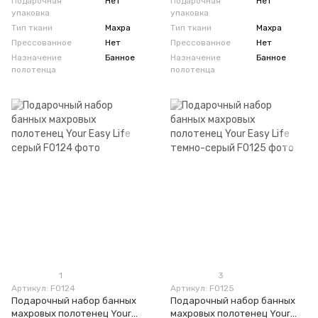
Подарочная
Нет
Подарочная
Нет
упаковка
упаковка
Тип ткани
Махра
Тип ткани
Махра
Прессованное
Нет
Прессованное
Нет
Назначение
Банное
Назначение
Банное
полотенца
полотенца
1
3
Артикул: F0124
Артикул: F0125
Подарочный набор банных
Подарочный набор банных
махровых полотенец Your
махровых полотенец Your