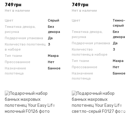
Easy Life серый
Easy Life темно-серый
749 грн
749 грн
Нет в наличии
Нет в наличии
Цвет
Серый
Цвет
Темно-
серый
Тематика декора,
Без
рисунка
декора
Тематика декора,
Без
рисунка
декора
Подарочная упаковка
Да
Подарочная упаковка
Да
Количество полотенец
3
в наборе
Количество
3
полотенец в наборе
Тип ткани
Махра
Тип ткани
Махра
Прессованное
Нет
Прессованное
Нет
Назначение
Банное
полотенца
Назначение
Банное
полотенца