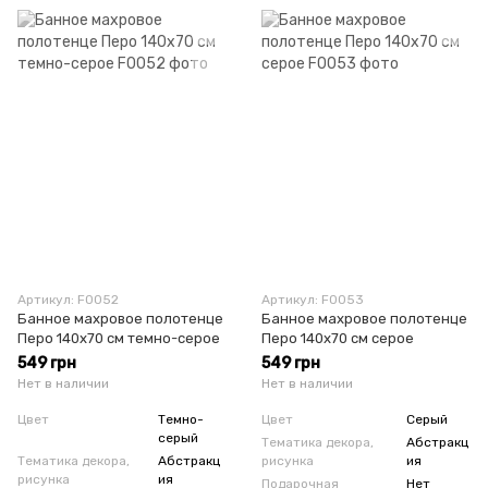
Артикул: F0052
Артикул: F0053
Банное махровое полотенце
Банное махровое полотенце
Перо 140х70 см темно-серое
Перо 140х70 см серое
549 грн
549 грн
Нет в наличии
Нет в наличии
Цвет
Темно-
Цвет
Серый
серый
Тематика декора,
Абстракц
Тематика декора,
Абстракц
рисунка
ия
рисунка
ия
Подарочная
Нет