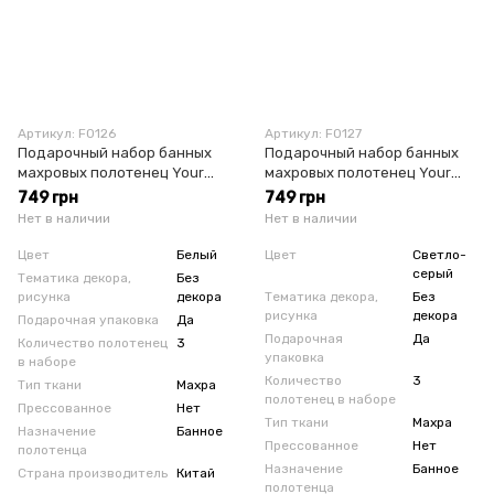
Артикул: F0126
Артикул: F0127
Подарочный набор банных
Подарочный набор банных
махровых полотенец Your
махровых полотенец Your
Easy Life молочный
Easy Life светло-серый
749 грн
749 грн
Нет в наличии
Нет в наличии
Цвет
Белый
Цвет
Светло-
серый
Тематика декора,
Без
рисунка
декора
Тематика декора,
Без
рисунка
декора
Подарочная упаковка
Да
Подарочная
Да
Количество полотенец
3
упаковка
в наборе
Количество
3
Тип ткани
Махра
полотенец в наборе
Прессованное
Нет
Тип ткани
Махра
Назначение
Банное
Прессованное
Нет
полотенца
Назначение
Банное
Страна производитель
Китай
полотенца