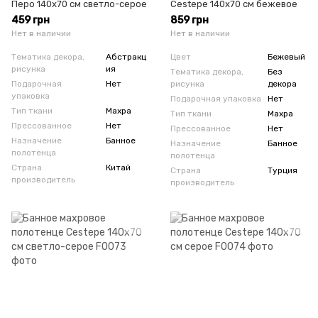
Перо 140х70 см светло-серое
Cestepe 140х70 см бежевое
459 грн
859 грн
Нет в наличии
Нет в наличии
Тематика декора,
Абстракц
Цвет
Бежевый
рисунка
ия
Тематика декора,
Без
Подарочная
Нет
рисунка
декора
упаковка
Подарочная упаковка
Нет
Тип ткани
Махра
Тип ткани
Махра
Прессованное
Нет
Прессованное
Нет
Назначение
Банное
Назначение
Банное
полотенца
полотенца
Страна
Китай
Страна
Турция
производитель
производитель