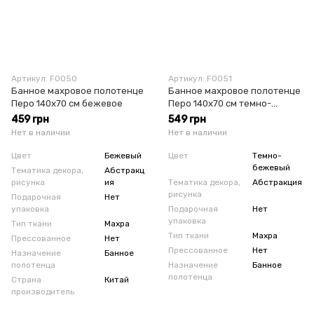
Артикул: F0050
Артикул: F0051
Банное махровое полотенце
Банное махровое полотенце
Перо 140х70 см бежевое
Перо 140х70 см темно-
бежевое
459 грн
549 грн
Нет в наличии
Нет в наличии
Цвет
Бежевый
Цвет
Темно-
бежевый
Тематика декора,
Абстракц
рисунка
ия
Тематика декора,
Абстракция
рисунка
Подарочная
Нет
упаковка
Подарочная
Нет
упаковка
Тип ткани
Махра
Тип ткани
Махра
Прессованное
Нет
Прессованное
Нет
Назначение
Банное
полотенца
Назначение
Банное
полотенца
Страна
Китай
производитель