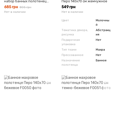
набор банных полотенец
Перо 140х70 см жемчужное
Рождественский махра
685 грн
549 грн
805 грн
Нет в наличии
Нет в наличии
Цвет
Молочны
й
Тематика декора,
Абстракц
рисунка
ия
Подарочная
Нет
упаковка
Тип ткани
Махра
Прессованное
Нет
Назначение
Банное
полотенца