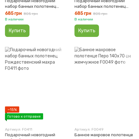
Подарочный новогодний
Подарочный новогодний
набор банных полотенец
набор банных полотенец
Подарки махра
Санта махра
685 грн
685 грн
805 грн
805 грн
В наличии
В наличии
Купить
Купить
−15%
Готово к отправке
Артикул: F0411
Артикул: F0049
Подарочный новогодний
Банное махровое полотенце