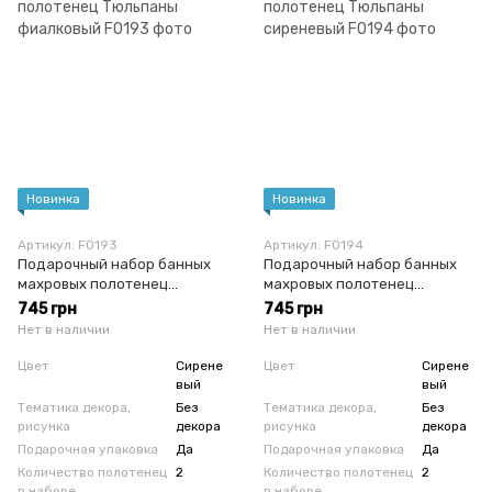
Новинка
Новинка
Артикул: F0193
Артикул: F0194
Подарочный набор банных
Подарочный набор банных
махровых полотенец
махровых полотенец
Тюльпаны фиалковый
Тюльпаны сиреневый
745 грн
745 грн
Нет в наличии
Нет в наличии
Цвет
Сирене
Цвет
Сирене
вый
вый
Тематика декора,
Без
Тематика декора,
Без
рисунка
декора
рисунка
декора
Подарочная упаковка
Да
Подарочная упаковка
Да
Количество полотенец
2
Количество полотенец
2
в наборе
в наборе