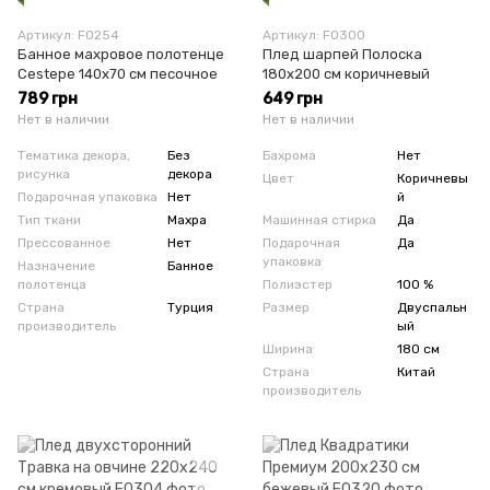
Артикул: F0254
Артикул: F0300
Банное махровое полотенце
Плед шарпей Полоска
Cestepe 140х70 см песочное
180х200 см коричневый
789 грн
649 грн
Нет в наличии
Нет в наличии
Тематика декора,
Без
Бахрома
Нет
рисунка
декора
Цвет
Коричневы
Подарочная упаковка
Нет
й
Тип ткани
Махра
Машинная стирка
Да
Прессованное
Нет
Подарочная
Да
упаковка
Назначение
Банное
полотенца
Полиэстер
100 %
Страна
Турция
Размер
Двуспальн
производитель
ый
Ширина
180 см
Страна
Китай
производитель