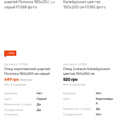
−19%
Артикул: F0168
Артикул: F0185
Плед королевский шарпей
Плед Снежок Калейдоскоп
Полоска 180x200 см серый
цветов 150х200 см
649 грн
520 грн
800 грн
Нет в наличии
Нет в наличии
Бахрома
Нет
Бахрома
Нет
Цвет
Серый
Цвет
Коричневы
й
Машинная стирка
Да
Машинная стирка
Да
Подарочная
Да
упаковка
Подарочная
Нет