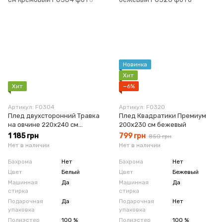
Новинка
Хит
Хит
−6%
Артикул: F0304
Артикул: F0320
Плед двухсторонний Травка
Плед Квадратики Премиум
на овчине 220x240 см
200x230 см бежевый
кремовый
1 185 грн
799 грн
850 грн
Нет в наличии
Нет в наличии
Бахрома
Нет
Бахрома
Нет
Цвет
Белый
Цвет
Бежевый
Машинная
Да
Машинная
Да
стирка
стирка
Подарочная
Да
Подарочная
Нет
упаковка
упаковка
Полиэстер
100 %
Полиэстер
100 %