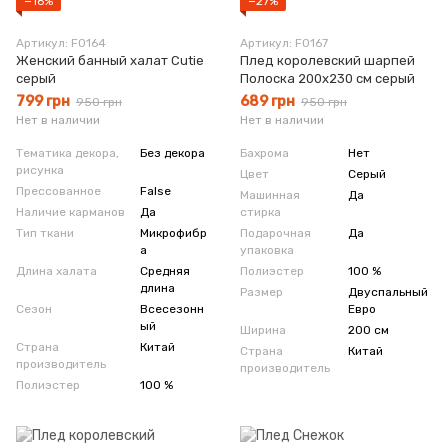
−16%
−27%
Артикул: F0164
Артикул: F0167
Женский банный халат Cutie
Плед королевский шарпей
серый
Полоска 200x230 см серый
799 грн
689 грн
950 грн
950 грн
Нет в наличии
Нет в наличии
Тематика декора,
Без декора
Бахрома
Нет
рисунка
Цвет
Серый
Прессованное
False
Машинная
Да
Наличие карманов
Да
стирка
Тип ткани
Микрофибр
Подарочная
Да
а
упаковка
Длина халата
Средняя
Полиэстер
100 %
длина
Размер
Двуспальный
Сезон
Всесезонн
Евро
ый
Ширина
200 см
Страна
Китай
Страна
Китай
производитель
производитель
Полиэстер
100 %