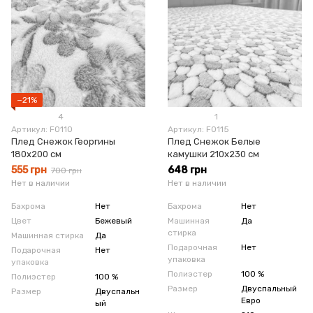
−21%
4
1
Артикул: F0110
Артикул: F0115
Плед Снежок Георгины
Плед Снежок Белые
180x200 см
камушки 210х230 см
555 грн
648 грн
700 грн
Нет в наличии
Нет в наличии
Бахрома
Нет
Бахрома
Нет
Цвет
Бежевый
Машинная
Да
стирка
Машинная стирка
Да
Подарочная
Нет
Подарочная
Нет
упаковка
упаковка
Полиэстер
100 %
Полиэстер
100 %
Размер
Двуспальный
Размер
Двуспальн
Евро
ый