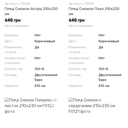
Артикул: F0118
Артикул: F0119
Плед Снежок Астры 210х230
Плед Снежок Пазл 210х230
см
см
648 грн
648 грн
Нет в наличии
Нет в наличии
Бахрома
Нет
Бахрома
Нет
Цвет
Коричневый
Цвет
Коричневый
Машинная
Да
Машинная
Да
стирка
стирка
Подарочная
Нет
Подарочная
Нет
упаковка
упаковка
Полиэстер
100 %
Полиэстер
100 %
Размер
Двуспальный
Размер
Двуспальный
Евро
Евро
Ширина
210 см
Ширина
210 см