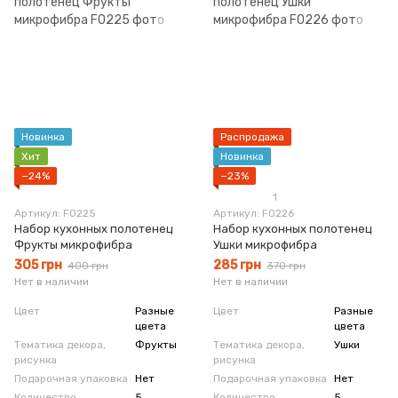
Новинка
Распродажа
Хит
Новинка
−24%
−23%
1
Артикул: F0225
Артикул: F0226
Набор кухонных полотенец
Набор кухонных полотенец
Фрукты микрофибра
Ушки микрофибра
305 грн
285 грн
400 грн
370 грн
Нет в наличии
Нет в наличии
Цвет
Разные
Цвет
Разные
цвета
цвета
Тематика декора,
Фрукты
Тематика декора,
Ушки
рисунка
рисунка
Подарочная упаковка
Нет
Подарочная упаковка
Нет
Количество
5
Количество
5