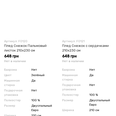
Артикул: F0120
Артикул: F0121
Плед Снежок Пальмовый
Плед Снежок с сердечками
листок 210х230 см
210х230 см
648 грн
648 грн
Нет в наличии
Нет в наличии
Бахрома
Нет
Бахрома
Нет
Цвет
Зелёный
Машинная
Да
стирка
Машинная
Да
стирка
Подарочная
Нет
упаковка
Подарочная
Нет
упаковка
Полиэстер
100 %
Полиэстер
100 %
Размер
Двуспальный
Евро
Размер
Двуспальный
Евро
Ширина
210 см
Ширина
210 см