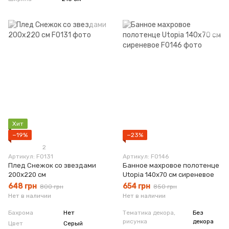
Хит
−19%
−23%
2
Артикул: F0131
Артикул: F0146
Плед Снежок со звездами
Банное махровое полотенце
200x220 см
Utopia 140х70 см сиреневое
648 грн
654 грн
800 грн
850 грн
Нет в наличии
Нет в наличии
Бахрома
Нет
Тематика декора,
Без
рисунка
декора
Цвет
Серый