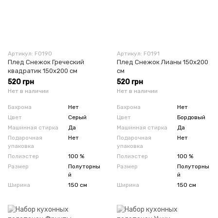
Артикул: F0190
Артикул: F0191
Плед Снежок Греческий
Плед Снежок Лианы 150x200
квадратик 150х200 см
см
520 грн
520 грн
Нет в наличии
Нет в наличии
Бахрома
Нет
Бахрома
Нет
Цвет
Серый
Цвет
Бордовый
Машинная стирка
Да
Машинная стирка
Да
Подарочная
Нет
Подарочная
Нет
упаковка
упаковка
Полиэстер
100 %
Полиэстер
100 %
Размер
Полуторны
Размер
Полуторны
й
й
Ширина
150 см
Ширина
150 см