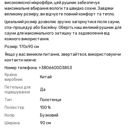
високоякісної мікрофібри, цей рушник забезпечує
максимальне вбирання вологи та швидко сохне. Завдяки
великому розміру, ви відчуєте повний комфорт та тепло.
Ідеальний розмір дозволяє зручно загорнутися після сауни,
спа-процедур або басейну. Оберіть наш великий рушник для
сауни для максимального затишку та задоволення від
кожного використання.
Розмір: 170х90 см
Якщо у вас виникли питання, звертайтеся, використовуючи
контакти нижче:
Номер телефона: +380660003853
Країна
Китай
виробник
Петелька для
Да
підвішування
Тип
Полотенце
Поліестер
100 %
Колір
Бузковий
Ширина
90 см