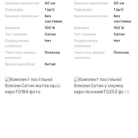
Ширина наволочки
50 см
Ширина наволочки
50 см
Підковдра
1 (шт)
Підковдра
1 (шт)
Кишеня наволочки
Без
Кишеня наволочки
Без
застежки
застежки
Бавовна
100 %
Бавовна
100 %
Тип тканини
Сатин
Тип тканини
Сатин
Подарункова
Нет
Подарункова
Нет
упаковка
упаковка
Тематика декору,
Полоска
Тематика декору,
Полоска
малюнка
малюнка
Країна виробник
Китай