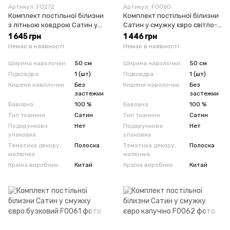
Артикул: F0272
Артикул: F0060
Комплект постільної білизни
Комплект постільної білизни
з літньою ковдрою Сатин у
Сатин у смужку євро світло-
смужку євро світло-сірий
сірий
1 645 грн
1 446 грн
Немає в наявності
Немає в наявності
Ширина наволочки
50 см
Ширина наволочки
50 см
Підковдра
1 (шт)
Підковдра
1 (шт)
Кишеня наволочки
Без
Кишеня наволочки
Без
застежки
застежки
Бавовна
100 %
Бавовна
100 %
Тип тканини
Сатин
Тип тканини
Сатин
Подарункова
Нет
Подарункова
Нет
упаковка
упаковка
Тематика декору,
Полоска
Тематика декору,
Полоска
малюнка
малюнка
Країна виробник
Китай
Країна виробник
Китай