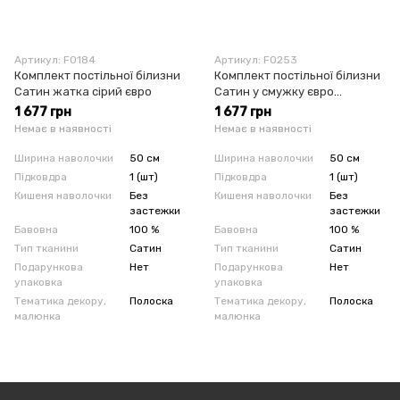
Артикул: F0184
Артикул: F0253
Комплект постільної білизни
Комплект постільної білизни
Сатин жатка сірий євро
Сатин у смужку євро
пісочний
1 677 грн
1 677 грн
Немає в наявності
Немає в наявності
Ширина наволочки
50 см
Ширина наволочки
50 см
Підковдра
1 (шт)
Підковдра
1 (шт)
Кишеня наволочки
Без
Кишеня наволочки
Без
застежки
застежки
Бавовна
100 %
Бавовна
100 %
Тип тканини
Сатин
Тип тканини
Сатин
Подарункова
Нет
Подарункова
Нет
упаковка
упаковка
Тематика декору,
Полоска
Тематика декору,
Полоска
малюнка
малюнка